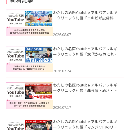
わたしの名医Youtube アルバアレルギ
ークリニック札幌「ニキビが皮膚科で
も治らない理由｜繰り返す人が次に考
える治療を医師が解説」を公開いたし
ました。
2026.08.07
わたしの名医Youtube アルバアレルギ
ークリニック札幌「30代から急に老け
て見える男性へ｜医師が教える「最初
にやるべき3つ」」を公開いたしまし
た。
2026.07.24
わたしの名医Youtube アルバアレルギ
ークリニック札幌「赤ら顔・酒さ・ニ
キビ跡にVビームは効く？向いている赤
みを医師が徹底解説」を公開いたしま
した。
2026.07.17
わたしの名医Youtube アルバアレルギ
ークリニック札幌「マンジャロのリア