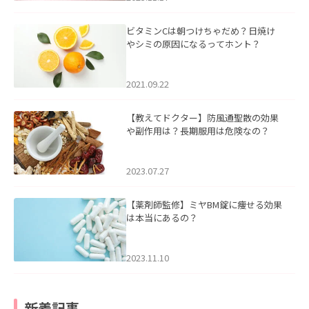
ビタミンCは朝つけちゃだめ？日焼け
やシミの原因になるってホント？
2021.09.22
【教えてドクター】防風通聖散の効果
や副作用は？長期服用は危険なの？
2023.07.27
【薬剤師監修】ミヤBM錠に痩せる効果
は本当にあるの？
2023.11.10
新着記事