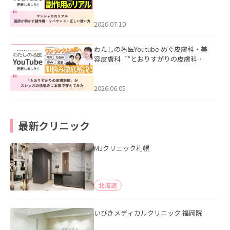
ル｜医師が明かす副作用・リバウン
ド・正しい使い方」を公開いたしまし
た。
2026.07.10
わたしの名医Youtube めぐ皮膚科・美
容皮膚科「”とおりすがりの皮膚科
医”がスレッズの肌悩みに本気で答えて
みた」を公開いたしました。
2026.06.05
最新クリニック
MJクリニック札幌
北海道
いびきメディカルクリニック 福岡院