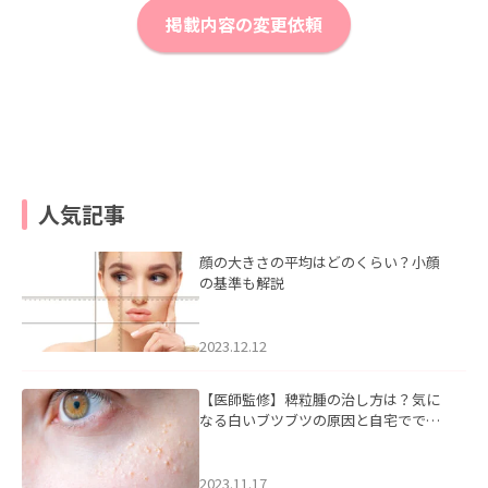
掲載内容の変更依頼
人気記事
顔の大きさの平均はどのくらい？小顔
の基準も解説
2023.12.12
【医師監修】稗粒腫の治し方は？気に
なる白いブツブツの原因と自宅ででき
るケアについて
2023.11.17