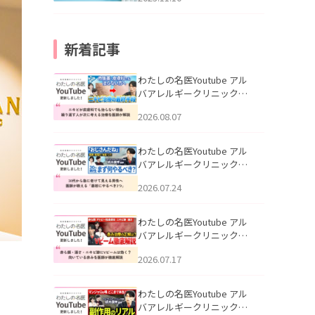
新着記事
わたしの名医Youtube アル
バアレルギークリニック札
幌「ニキビが皮膚科でも治
2026.08.07
らない理由｜繰り返す人が
次に考える治療を医師が解
説」を公開いたしました。
わたしの名医Youtube アル
バアレルギークリニック札
幌「30代から急に老けて見
2026.07.24
える男性へ｜医師が教える
「最初にやるべき3つ」」を
公開いたしました。
わたしの名医Youtube アル
バアレルギークリニック札
幌「赤ら顔・酒さ・ニキビ
2026.07.17
跡にVビームは効く？向いて
いる赤みを医師が徹底解
説」を公開いたしました。
わたしの名医Youtube アル
バアレルギークリニック札