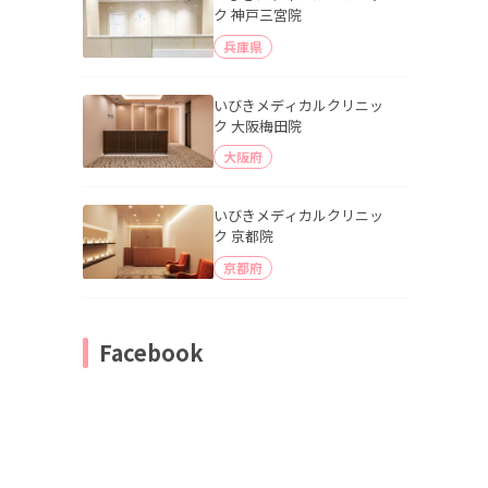
ク 神戸三宮院
兵庫県
いびきメディカルクリニッ
ク 大阪梅田院
大阪府
いびきメディカルクリニッ
ク 京都院
京都府
Facebook