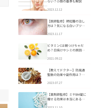
らい？小顔の基準も解説
2023.12.12
【医師監修】稗粒腫の治し
方は？気になる白いブツブ
ツの原因と自宅でできるケ
2023.11.17
アについて
ビタミンCは朝つけちゃだ
め？日焼けやシミの原因に
なるってホント？
2021.09.22
【教えてドクター】防風通
聖散の効果や副作用は？長
期服用は危険なの？
2023.07.27
【薬剤師監修】ミヤBM錠に
痩せる効果は本当にある
の？
2023.11.10