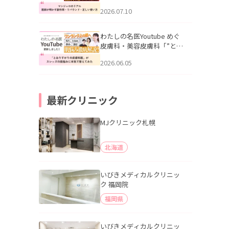
幌「マンジャロのリアル｜
2026.07.10
医師が明かす副作用・リバ
ウンド・正しい使い方」を
公開いたしました。
わたしの名医Youtube めぐ
皮膚科・美容皮膚科「”とお
りすがりの皮膚科医”がスレ
2026.06.05
ッズの肌悩みに本気で答え
てみた」を公開いたしまし
た。
最新クリニック
MJクリニック札幌
北海道
いびきメディカルクリニッ
ク 福岡院
福岡県
いびきメディカルクリニッ