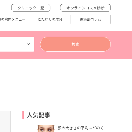
クリニック一覧
オンラインコスメ診断
題の院内メニュー
こだわりの成分
編集部コラム
人気記事
顔の大きさの平均はどのく