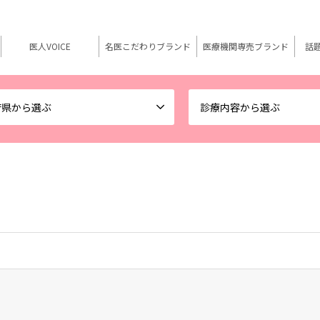
医人VOICE
名医こだわりブランド
医療機関専売ブランド
話
府県から選ぶ
診療内容から選ぶ