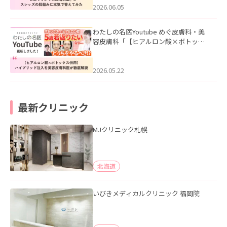
2026.06.05
わたしの名医Youtube めぐ皮膚科・美
容皮膚科「【ヒアルロン酸×ボトック
ス併用】ハイブリッド注入を美容皮膚
科医が徹底解説」を公開いたしまし
た。
2026.05.22
最新クリニック
MJクリニック札幌
北海道
いびきメディカルクリニック 福岡院