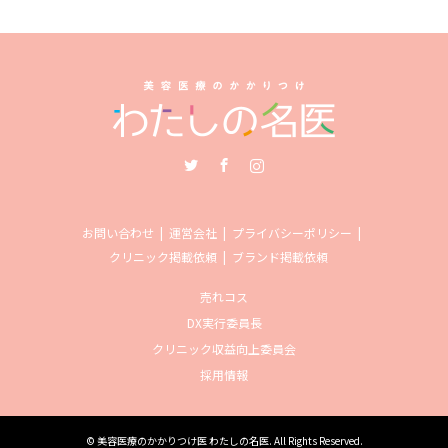
Twitter
Facebook
Instagram
お問い合わせ
運営会社
プライバシーポリシー
クリニック掲載依頼
ブランド掲載依頼
売れコス
DX実行委員長
クリニック収益向上委員会
採用情報
©
美容医療のかかりつけ医 わたしの名医
. All Rights Reserved.