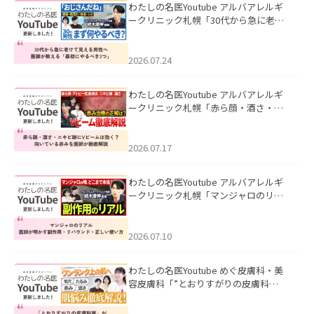
わたしの名医Youtube アルバアレルギ
ークリニック札幌「30代から急に老け
て見える男性へ｜医師が教える「最初
にやるべき3つ」」を公開いたしまし
た。
2026.07.24
わたしの名医Youtube アルバアレルギ
ークリニック札幌「赤ら顔・酒さ・ニ
キビ跡にVビームは効く？向いている赤
みを医師が徹底解説」を公開いたしま
した。
2026.07.17
わたしの名医Youtube アルバアレルギ
ークリニック札幌「マンジャロのリア
ル｜医師が明かす副作用・リバウン
ド・正しい使い方」を公開いたしまし
た。
2026.07.10
わたしの名医Youtube めぐ皮膚科・美
容皮膚科「”とおりすがりの皮膚科
医”がスレッズの肌悩みに本気で答えて
みた」を公開いたしました。