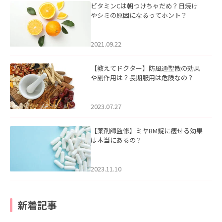
ビタミンCは朝つけちゃだめ？日焼け
やシミの原因になるってホント？
2021.09.22
【教えてドクター】防風通聖散の効果
や副作用は？長期服用は危険なの？
2023.07.27
【薬剤師監修】ミヤBM錠に痩せる効果
は本当にあるの？
2023.11.10
新着記事