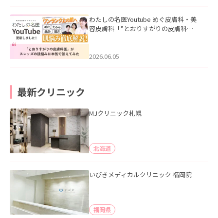
わたしの名医Youtube めぐ皮膚科・美
容皮膚科「”とおりすがりの皮膚科
医”がスレッズの肌悩みに本気で答えて
みた」を公開いたしました。
2026.06.05
最新クリニック
MJクリニック札幌
北海道
いびきメディカルクリニック 福岡院
福岡県