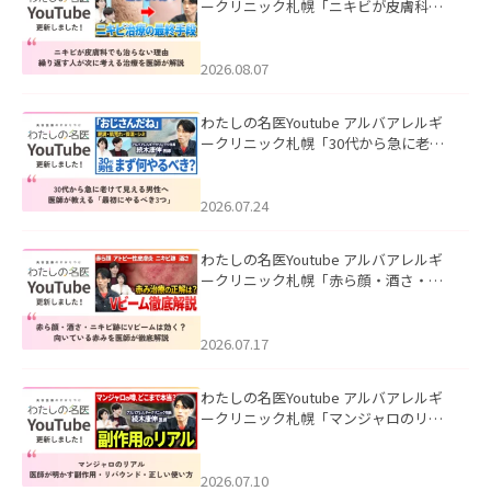
ークリニック札幌「ニキビが皮膚科で
も治らない理由｜繰り返す人が次に考
える治療を医師が解説」を公開いたし
ました。
2026.08.07
わたしの名医Youtube アルバアレルギ
ークリニック札幌「30代から急に老け
て見える男性へ｜医師が教える「最初
にやるべき3つ」」を公開いたしまし
た。
2026.07.24
わたしの名医Youtube アルバアレルギ
ークリニック札幌「赤ら顔・酒さ・ニ
キビ跡にVビームは効く？向いている赤
みを医師が徹底解説」を公開いたしま
した。
2026.07.17
わたしの名医Youtube アルバアレルギ
ークリニック札幌「マンジャロのリア
ル｜医師が明かす副作用・リバウン
ド・正しい使い方」を公開いたしまし
た。
2026.07.10