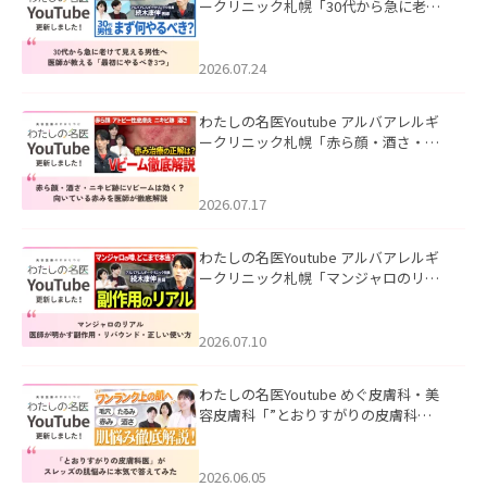
ークリニック札幌「30代から急に老け
て見える男性へ｜医師が教える「最初
にやるべき3つ」」を公開いたしまし
た。
2026.07.24
わたしの名医Youtube アルバアレルギ
ークリニック札幌「赤ら顔・酒さ・ニ
キビ跡にVビームは効く？向いている赤
みを医師が徹底解説」を公開いたしま
した。
2026.07.17
わたしの名医Youtube アルバアレルギ
ークリニック札幌「マンジャロのリア
ル｜医師が明かす副作用・リバウン
ド・正しい使い方」を公開いたしまし
た。
2026.07.10
わたしの名医Youtube めぐ皮膚科・美
容皮膚科「”とおりすがりの皮膚科
医”がスレッズの肌悩みに本気で答えて
みた」を公開いたしました。
2026.06.05