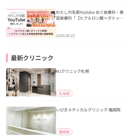
わたしの名医Youtube めぐ皮膚科・美
容皮膚科「【ヒアルロン酸×ボトック
ス併用】ハイブリッド注入を美容皮膚
科医が徹底解説」を公開いたしまし
た。
2026.05.22
最新クリニック
MJクリニック札幌
北海道
いびきメディカルクリニック 福岡院
福岡県