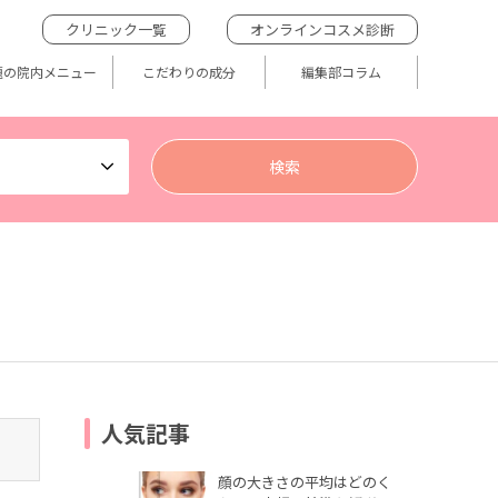
クリニック一覧
オンラインコスメ診断
題の院内メニュー
こだわりの成分
編集部コラム
人気記事
顔の大きさの平均はどのく