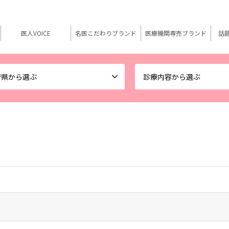
医人VOICE
名医こだわりブランド
医療機関専売ブランド
話
府県から選ぶ
診療内容から選ぶ