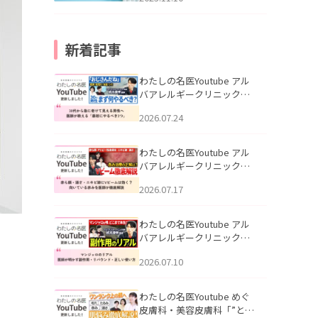
新着記事
わたしの名医Youtube アル
バアレルギークリニック札
幌「30代から急に老けて見
2026.07.24
える男性へ｜医師が教える
「最初にやるべき3つ」」を
公開いたしました。
わたしの名医Youtube アル
バアレルギークリニック札
幌「赤ら顔・酒さ・ニキビ
2026.07.17
跡にVビームは効く？向いて
いる赤みを医師が徹底解
説」を公開いたしました。
わたしの名医Youtube アル
バアレルギークリニック札
幌「マンジャロのリアル｜
2026.07.10
医師が明かす副作用・リバ
ウンド・正しい使い方」を
公開いたしました。
わたしの名医Youtube めぐ
皮膚科・美容皮膚科「”とお