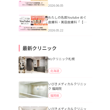
りすがりの皮膚科医”がスレ
2026.06.05
ッズの肌悩みに本気で答え
てみた」を公開いたしまし
た。
わたしの名医Youtube めぐ
皮膚科・美容皮膚科「【ヒ
アルロン酸×ボトックス併
2026.05.22
用】ハイブリッド注入を美
容皮膚科医が徹底解説」を
公開いたしました。
最新クリニック
MJクリニック札幌
北海道
いびきメディカルクリニッ
ク 福岡院
福岡県
いびきメディカルクリニッ