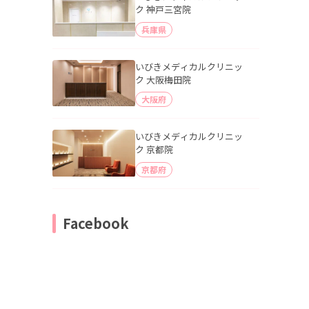
ク 神戸三宮院
兵庫県
いびきメディカルクリニッ
ク 大阪梅田院
大阪府
いびきメディカルクリニッ
ク 京都院
京都府
Facebook