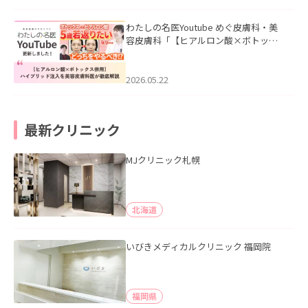
わたしの名医Youtube めぐ皮膚科・美
容皮膚科「【ヒアルロン酸×ボトック
ス併用】ハイブリッド注入を美容皮膚
科医が徹底解説」を公開いたしまし
た。
2026.05.22
最新クリニック
MJクリニック札幌
北海道
いびきメディカルクリニック 福岡院
福岡県