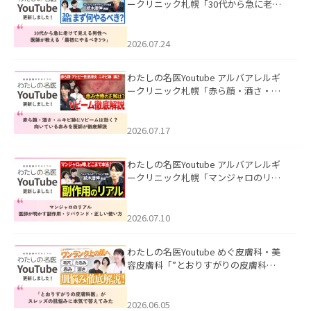
ークリニック札幌「30代から急に老け
て見える男性へ｜医師が教える「最初
にやるべき3つ」」を公開いたしまし
た。
2026.07.24
わたしの名医Youtube アルバアレルギ
ークリニック札幌「赤ら顔・酒さ・ニ
キビ跡にVビームは効く？向いている赤
みを医師が徹底解説」を公開いたしま
した。
2026.07.17
わたしの名医Youtube アルバアレルギ
ークリニック札幌「マンジャロのリア
ル｜医師が明かす副作用・リバウン
ド・正しい使い方」を公開いたしまし
た。
2026.07.10
わたしの名医Youtube めぐ皮膚科・美
容皮膚科「”とおりすがりの皮膚科
医”がスレッズの肌悩みに本気で答えて
みた」を公開いたしました。
2026.06.05