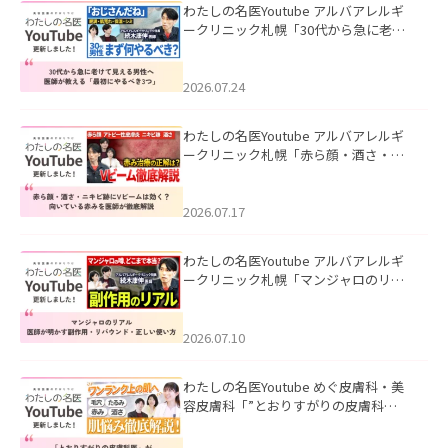
わたしの名医Youtube アルバアレルギ
ークリニック札幌「30代から急に老け
て見える男性へ｜医師が教える「最初
にやるべき3つ」」を公開いたしまし
た。
2026.07.24
わたしの名医Youtube アルバアレルギ
ークリニック札幌「赤ら顔・酒さ・ニ
キビ跡にVビームは効く？向いている赤
みを医師が徹底解説」を公開いたしま
した。
2026.07.17
わたしの名医Youtube アルバアレルギ
ークリニック札幌「マンジャロのリア
ル｜医師が明かす副作用・リバウン
ド・正しい使い方」を公開いたしまし
た。
2026.07.10
わたしの名医Youtube めぐ皮膚科・美
容皮膚科「”とおりすがりの皮膚科
医”がスレッズの肌悩みに本気で答えて
みた」を公開いたしました。