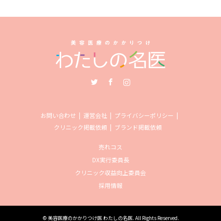
Twitter
Facebook
Instagram
お問い合わせ
運営会社
プライバシーポリシー
クリニック掲載依頼
ブランド掲載依頼
売れコス
DX実行委員長
クリニック収益向上委員会
採用情報
©
美容医療のかかりつけ医 わたしの名医
. All Rights Reserved.