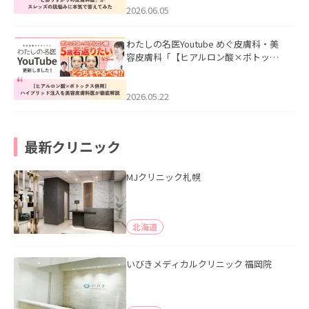
2026.06.05
わたしの名医Youtube めぐ皮膚科・美
容皮膚科「【ヒアルロン酸×ボトック
ス併用】ハイブリッド注入を美容皮膚
科医が徹底解説」を公開いたしまし
た。
2026.05.22
最新クリニック
MJクリニック札幌
北海道
いびきメディカルクリニック 福岡院