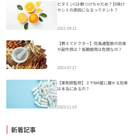
ビタミンCは朝つけちゃだめ？日焼け
やシミの原因になるってホント？
2021.09.22
【教えてドクター】防風通聖散の効果
や副作用は？長期服用は危険なの？
2023.07.27
【薬剤師監修】ミヤBM錠に痩せる効果
は本当にあるの？
2023.11.10
新着記事