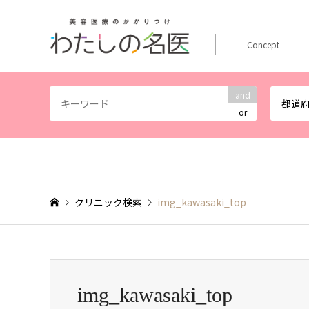
Concept
and
都道
or
クリニック検索
img_kawasaki_top
img_kawasaki_top