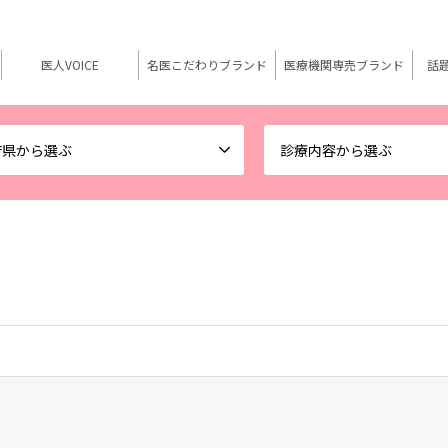
医人VOICE
名医こだわりブランド
医療機関専売ブランド
話
府県から選ぶ
診療内容から選ぶ