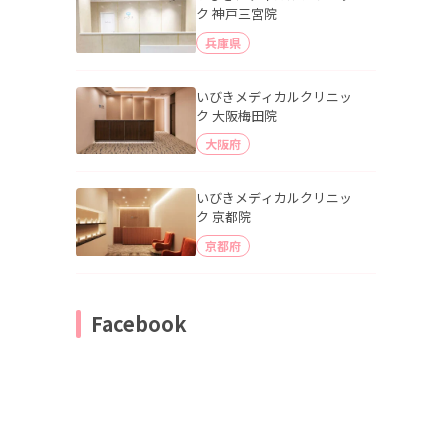
ク 神戸三宮院
兵庫県
いびきメディカルクリニッ
ク 大阪梅田院
大阪府
いびきメディカルクリニッ
ク 京都院
京都府
Facebook