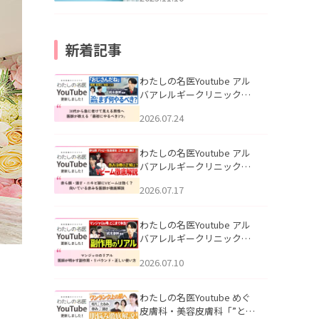
新着記事
わたしの名医Youtube アル
バアレルギークリニック札
幌「30代から急に老けて見
2026.07.24
える男性へ｜医師が教える
「最初にやるべき3つ」」を
公開いたしました。
わたしの名医Youtube アル
バアレルギークリニック札
幌「赤ら顔・酒さ・ニキビ
2026.07.17
跡にVビームは効く？向いて
いる赤みを医師が徹底解
説」を公開いたしました。
わたしの名医Youtube アル
バアレルギークリニック札
幌「マンジャロのリアル｜
2026.07.10
医師が明かす副作用・リバ
ウンド・正しい使い方」を
公開いたしました。
わたしの名医Youtube めぐ
皮膚科・美容皮膚科「”とお