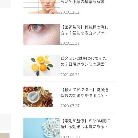
らい？小顔の基準も解説
2023.12.12
【医師監修】稗粒腫の治し
方は？気になる白いブツブ
ツの原因と自宅でできるケ
2023.11.17
アについて
ビタミンCは朝つけちゃだ
め？日焼けやシミの原因に
なるってホント？
2021.09.22
【教えてドクター】防風通
聖散の効果や副作用は？長
期服用は危険なの？
2023.07.27
【薬剤師監修】ミヤBM錠に
痩せる効果は本当にある
の？
2023.11.10