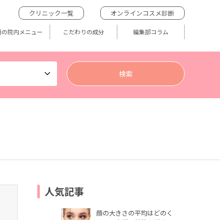
クリニック一覧
オンラインコスメ診断
題の院内メニュー
こだわりの成分
編集部コラム
人気記事
顔の大きさの平均はどのく