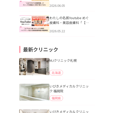
りすがりの皮膚科医”がスレ
2026.06.05
ッズの肌悩みに本気で答え
てみた」を公開いたしまし
た。
わたしの名医Youtube めぐ
皮膚科・美容皮膚科「【ヒ
アルロン酸×ボトックス併
2026.05.22
用】ハイブリッド注入を美
容皮膚科医が徹底解説」を
公開いたしました。
最新クリニック
MJクリニック札幌
北海道
いびきメディカルクリニッ
ク 福岡院
福岡県
いびきメディカルクリニッ