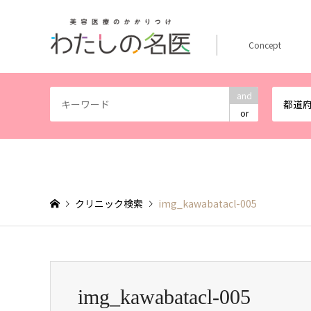
Concept
and
都道
or
クリニック検索
img_kawabatacl-005
img_kawabatacl-005