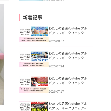
新着記事
わたしの名医Youtube アル
バアレルギークリニック札
幌「ニキビが皮膚科でも治
2026.08.07
らない理由｜繰り返す人が
次に考える治療を医師が解
説」を公開いたしました。
わたしの名医Youtube アル
バアレルギークリニック札
幌「30代から急に老けて見
2026.07.24
える男性へ｜医師が教える
「最初にやるべき3つ」」を
公開いたしました。
わたしの名医Youtube アル
バアレルギークリニック札
幌「赤ら顔・酒さ・ニキビ
2026.07.17
跡にVビームは効く？向いて
いる赤みを医師が徹底解
説」を公開いたしました。
わたしの名医Youtube アル
バアレルギークリニック札