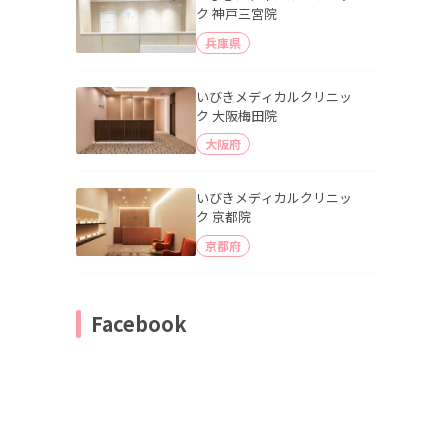
ク 神戸三宮院
兵庫県
いびきメディカルクリニッ
ク 大阪梅田院
大阪府
いびきメディカルクリニッ
ク 京都院
京都府
Facebook