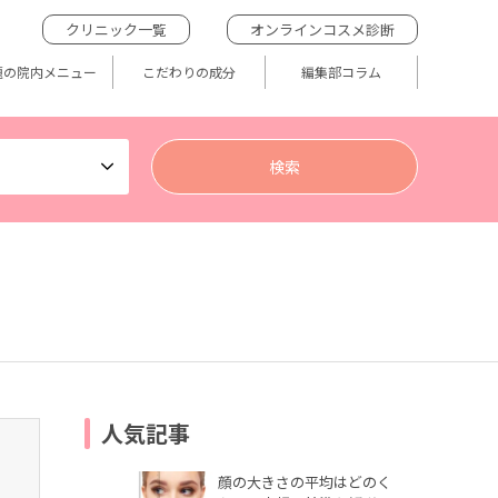
クリニック一覧
オンラインコスメ診断
題の院内メニュー
こだわりの成分
編集部コラム
人気記事
顔の大きさの平均はどのく