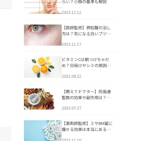
らい？小顔の基準も解説
2023.12.12
【医師監修】稗粒腫の治し
方は？気になる白いブツブ
ツの原因と自宅でできるケ
2023.11.17
アについて
ビタミンCは朝つけちゃだ
め？日焼けやシミの原因に
なるってホント？
2021.09.22
【教えてドクター】防風通
聖散の効果や副作用は？長
期服用は危険なの？
2023.07.27
【薬剤師監修】ミヤBM錠に
痩せる効果は本当にある
の？
2023.11.10