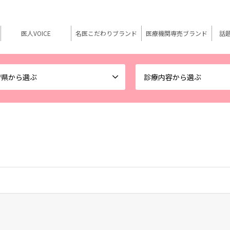
医人VOICE
名医こだわりブランド
医療機関専売ブランド
話
府県から選ぶ
診療内容から選ぶ