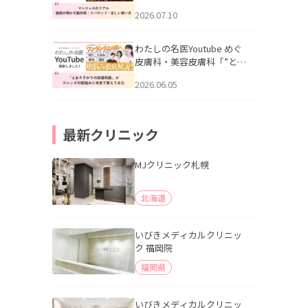
幌「マンジャロのリアル｜
2026.07.10
医師が明かす副作用・リバ
ウンド・正しい使い方」を
公開いたしました。
わたしの名医Youtube めぐ
皮膚科・美容皮膚科「”とお
りすがりの皮膚科医”がスレ
2026.06.05
ッズの肌悩みに本気で答え
てみた」を公開いたしまし
た。
最新クリニック
MJクリニック札幌
北海道
いびきメディカルクリニッ
ク 福岡院
福岡県
いびきメディカルクリニッ