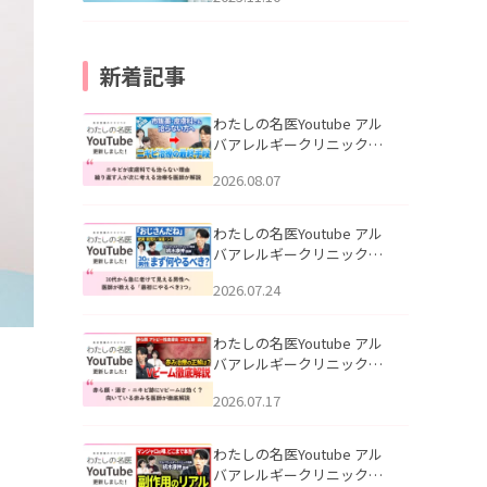
新着記事
わたしの名医Youtube アル
バアレルギークリニック札
幌「ニキビが皮膚科でも治
2026.08.07
らない理由｜繰り返す人が
次に考える治療を医師が解
説」を公開いたしました。
わたしの名医Youtube アル
バアレルギークリニック札
幌「30代から急に老けて見
2026.07.24
える男性へ｜医師が教える
「最初にやるべき3つ」」を
公開いたしました。
わたしの名医Youtube アル
バアレルギークリニック札
幌「赤ら顔・酒さ・ニキビ
2026.07.17
跡にVビームは効く？向いて
いる赤みを医師が徹底解
説」を公開いたしました。
わたしの名医Youtube アル
バアレルギークリニック札