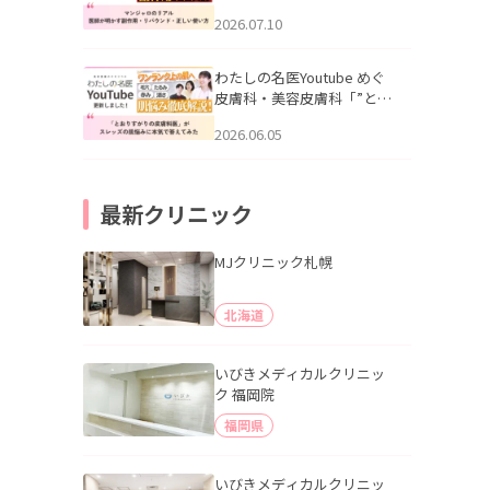
幌「マンジャロのリアル｜
2026.07.10
医師が明かす副作用・リバ
ウンド・正しい使い方」を
公開いたしました。
わたしの名医Youtube めぐ
皮膚科・美容皮膚科「”とお
りすがりの皮膚科医”がスレ
2026.06.05
ッズの肌悩みに本気で答え
てみた」を公開いたしまし
た。
最新クリニック
MJクリニック札幌
北海道
いびきメディカルクリニッ
ク 福岡院
福岡県
いびきメディカルクリニッ