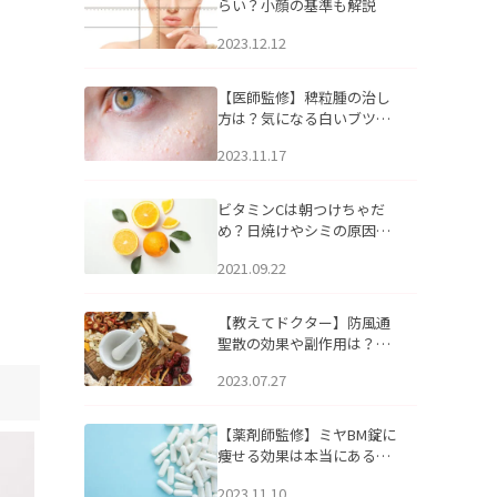
らい？小顔の基準も解説
2023.12.12
【医師監修】稗粒腫の治し
方は？気になる白いブツブ
ツの原因と自宅でできるケ
2023.11.17
アについて
ビタミンCは朝つけちゃだ
め？日焼けやシミの原因に
なるってホント？
2021.09.22
【教えてドクター】防風通
聖散の効果や副作用は？長
期服用は危険なの？
2023.07.27
【薬剤師監修】ミヤBM錠に
痩せる効果は本当にある
の？
2023.11.10