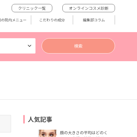
クリニック一覧
オンラインコスメ診断
題の院内メニュー
こだわりの成分
編集部コラム
人気記事
顔の大きさの平均はどのく