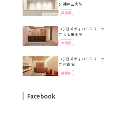
ク 神戸三宮院
兵庫県
いびきメディカルクリニッ
ク 大阪梅田院
大阪府
いびきメディカルクリニッ
ク 京都院
京都府
Facebook