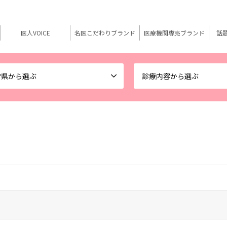
医人VOICE
名医こだわりブランド
医療機関専売ブランド
話
府県から選ぶ
診療内容から選ぶ