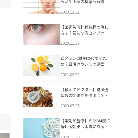
らい？小顔の基準も解説
2023.12.12
【医師監修】稗粒腫の治し
方は？気になる白いブツブ
ツの原因と自宅でできるケ
2023.11.17
アについて
ビタミンCは朝つけちゃだ
め？日焼けやシミの原因に
なるってホント？
2021.09.22
【教えてドクター】防風通
聖散の効果や副作用は？長
期服用は危険なの？
2023.07.27
【薬剤師監修】ミヤBM錠に
痩せる効果は本当にある
の？
2023.11.10