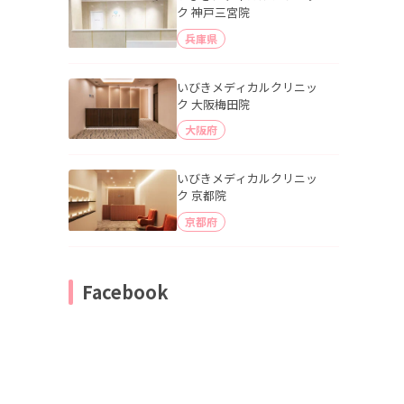
ク 神戸三宮院
兵庫県
いびきメディカルクリニッ
ク 大阪梅田院
大阪府
いびきメディカルクリニッ
ク 京都院
京都府
Facebook