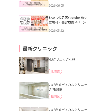
りすがりの皮膚科医”がスレ
2026.06.05
ッズの肌悩みに本気で答え
てみた」を公開いたしまし
た。
わたしの名医Youtube めぐ
皮膚科・美容皮膚科「【ヒ
アルロン酸×ボトックス併
2026.05.22
用】ハイブリッド注入を美
容皮膚科医が徹底解説」を
公開いたしました。
最新クリニック
MJクリニック札幌
北海道
いびきメディカルクリニッ
ク 福岡院
福岡県
いびきメディカルクリニッ