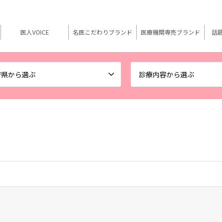
医人VOICE
名医こだわりブランド
医療機関専売ブランド
話
府県から選ぶ
診療内容から選ぶ