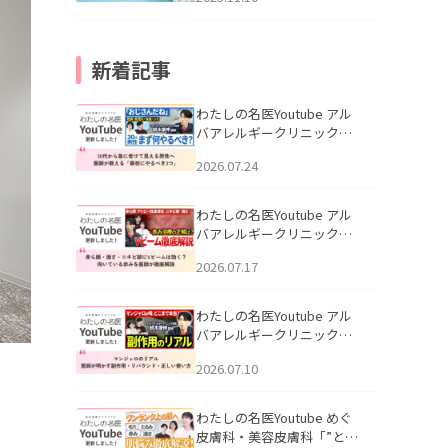
新着記事
わたしの名医Youtube アル
バアレルギークリニック札
幌「30代から急に老けて見
2026.07.24
える男性へ｜医師が教える
「最初にやるべき3つ」」を
公開いたしました。
わたしの名医Youtube アル
バアレルギークリニック札
幌「赤ら顔・酒さ・ニキビ
2026.07.17
跡にVビームは効く？向いて
いる赤みを医師が徹底解
説」を公開いたしました。
わたしの名医Youtube アル
バアレルギークリニック札
幌「マンジャロのリアル｜
2026.07.10
医師が明かす副作用・リバ
ウンド・正しい使い方」を
公開いたしました。
わたしの名医Youtube めぐ
皮膚科・美容皮膚科「”とお