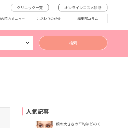
クリニック一覧
オンラインコスメ診断
題の院内メニュー
こだわりの成分
編集部コラム
人気記事
顔の大きさの平均はどのく