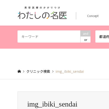
Concept
and
都道
or
クリニック検索
img_ibiki_sendai
img_ibiki_sendai