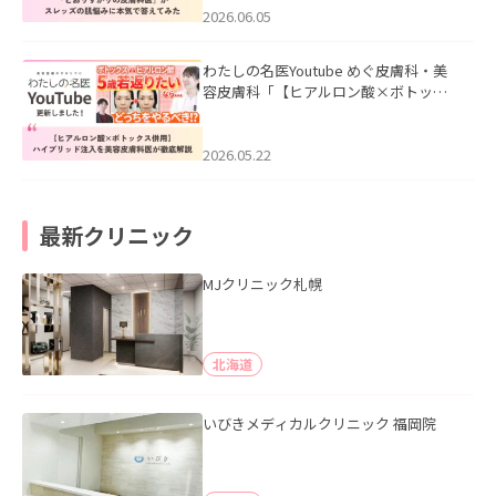
2026.06.05
わたしの名医Youtube めぐ皮膚科・美
容皮膚科「【ヒアルロン酸×ボトック
ス併用】ハイブリッド注入を美容皮膚
科医が徹底解説」を公開いたしまし
た。
2026.05.22
最新クリニック
MJクリニック札幌
北海道
いびきメディカルクリニック 福岡院