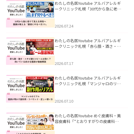
わたしの名医Youtube アルバアレルギ
ークリニック札幌「30代から急に老け
て見える男性へ｜医師が教える「最初
にやるべき3つ」」を公開いたしまし
た。
2026.07.24
わたしの名医Youtube アルバアレルギ
ークリニック札幌「赤ら顔・酒さ・ニ
キビ跡にVビームは効く？向いている赤
みを医師が徹底解説」を公開いたしま
した。
2026.07.17
わたしの名医Youtube アルバアレルギ
ークリニック札幌「マンジャロのリア
ル｜医師が明かす副作用・リバウン
ド・正しい使い方」を公開いたしまし
た。
2026.07.10
わたしの名医Youtube めぐ皮膚科・美
容皮膚科「”とおりすがりの皮膚科
医”がスレッズの肌悩みに本気で答えて
みた」を公開いたしました。