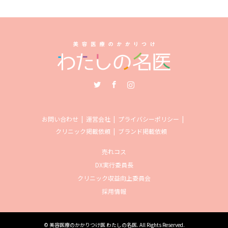
Twitter
Facebook
Instagram
お問い合わせ
運営会社
プライバシーポリシー
クリニック掲載依頼
ブランド掲載依頼
売れコス
DX実行委員長
クリニック収益向上委員会
採用情報
©
美容医療のかかりつけ医 わたしの名医
. All Rights Reserved.