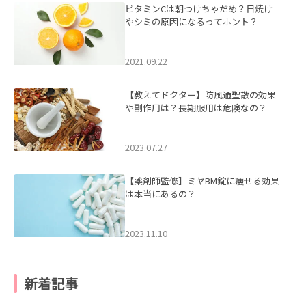
ビタミンCは朝つけちゃだめ？日焼け
やシミの原因になるってホント？
2021.09.22
【教えてドクター】防風通聖散の効果
や副作用は？長期服用は危険なの？
2023.07.27
【薬剤師監修】ミヤBM錠に痩せる効果
は本当にあるの？
2023.11.10
新着記事