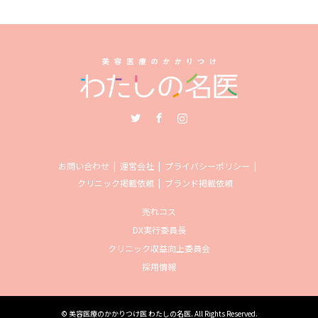
Twitter
Facebook
Instagram
お問い合わせ
運営会社
プライバシーポリシー
クリニック掲載依頼
ブランド掲載依頼
売れコス
DX実行委員長
クリニック収益向上委員会
採用情報
©
美容医療のかかりつけ医 わたしの名医
. All Rights Reserved.