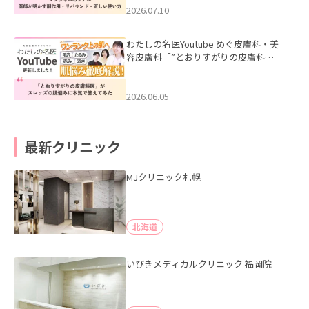
た。
2026.07.10
わたしの名医Youtube めぐ皮膚科・美
容皮膚科「”とおりすがりの皮膚科
医”がスレッズの肌悩みに本気で答えて
みた」を公開いたしました。
2026.06.05
最新クリニック
MJクリニック札幌
北海道
いびきメディカルクリニック 福岡院