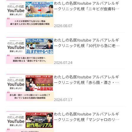
わたしの名医Youtube アルバアレルギ
ークリニック札幌「ニキビが皮膚科で
も治らない理由｜繰り返す人が次に考
える治療を医師が解説」を公開いたし
ました。
2026.08.07
わたしの名医Youtube アルバアレルギ
ークリニック札幌「30代から急に老け
て見える男性へ｜医師が教える「最初
にやるべき3つ」」を公開いたしまし
た。
2026.07.24
わたしの名医Youtube アルバアレルギ
ークリニック札幌「赤ら顔・酒さ・ニ
キビ跡にVビームは効く？向いている赤
みを医師が徹底解説」を公開いたしま
した。
2026.07.17
わたしの名医Youtube アルバアレルギ
ークリニック札幌「マンジャロのリア
ル｜医師が明かす副作用・リバウン
ド・正しい使い方」を公開いたしまし