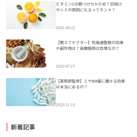
ビタミンCは朝つけちゃだめ？日焼け
やシミの原因になるってホント？
2021.09.22
【教えてドクター】防風通聖散の効果
や副作用は？長期服用は危険なの？
2023.07.27
【薬剤師監修】ミヤBM錠に痩せる効果
は本当にあるの？
2023.11.10
新着記事