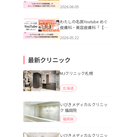
りすがりの皮膚科医”がスレ
2026.06.05
ッズの肌悩みに本気で答え
てみた」を公開いたしまし
た。
わたしの名医Youtube めぐ
皮膚科・美容皮膚科「【ヒ
アルロン酸×ボトックス併
2026.05.22
用】ハイブリッド注入を美
容皮膚科医が徹底解説」を
公開いたしました。
最新クリニック
MJクリニック札幌
北海道
いびきメディカルクリニッ
ク 福岡院
福岡県
いびきメディカルクリニッ