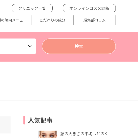
クリニック一覧
オンラインコスメ診断
題の院内メニュー
こだわりの成分
編集部コラム
人気記事
顔の大きさの平均はどのく