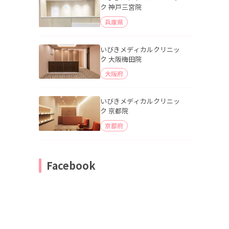
ク 神戸三宮院
兵庫県
いびきメディカルクリニッ
ク 大阪梅田院
大阪府
いびきメディカルクリニッ
ク 京都院
京都府
Facebook