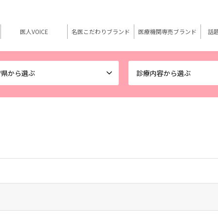
医人VOICE
名医こだわりブランド
医療機関専売ブランド
話
府県から選ぶ
診療内容から選ぶ