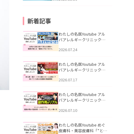
新着記事
わたしの名医Youtube アル
バアレルギークリニック札
幌「30代から急に老けて見
2026.07.24
える男性へ｜医師が教える
「最初にやるべき3つ」」を
公開いたしました。
わたしの名医Youtube アル
バアレルギークリニック札
幌「赤ら顔・酒さ・ニキビ
2026.07.17
跡にVビームは効く？向いて
いる赤みを医師が徹底解
説」を公開いたしました。
わたしの名医Youtube アル
バアレルギークリニック札
幌「マンジャロのリアル｜
2026.07.10
医師が明かす副作用・リバ
ウンド・正しい使い方」を
公開いたしました。
わたしの名医Youtube めぐ
皮膚科・美容皮膚科「”とお