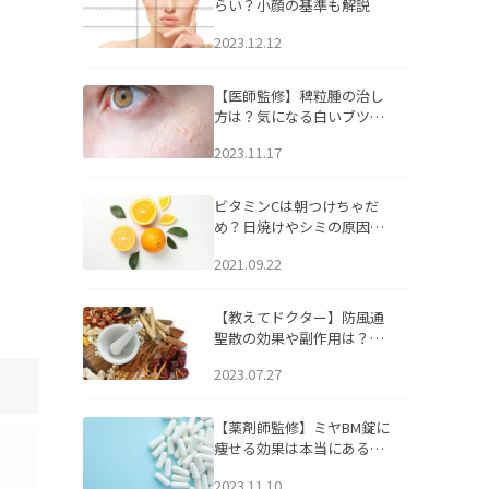
らい？小顔の基準も解説
2023.12.12
【医師監修】稗粒腫の治し
方は？気になる白いブツブ
ツの原因と自宅でできるケ
2023.11.17
アについて
ビタミンCは朝つけちゃだ
め？日焼けやシミの原因に
なるってホント？
2021.09.22
【教えてドクター】防風通
聖散の効果や副作用は？長
期服用は危険なの？
2023.07.27
【薬剤師監修】ミヤBM錠に
痩せる効果は本当にある
の？
2023.11.10