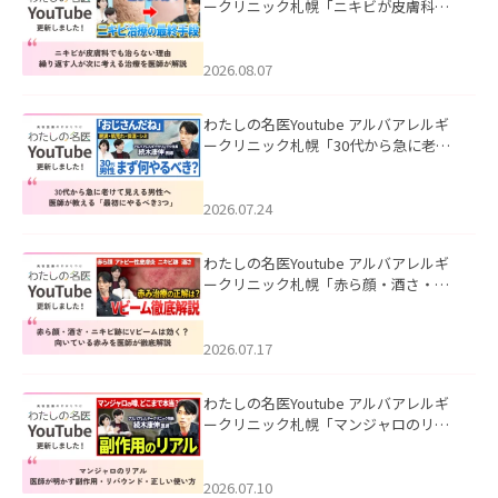
ークリニック札幌「ニキビが皮膚科で
も治らない理由｜繰り返す人が次に考
える治療を医師が解説」を公開いたし
ました。
2026.08.07
わたしの名医Youtube アルバアレルギ
ークリニック札幌「30代から急に老け
て見える男性へ｜医師が教える「最初
にやるべき3つ」」を公開いたしまし
た。
2026.07.24
わたしの名医Youtube アルバアレルギ
ークリニック札幌「赤ら顔・酒さ・ニ
キビ跡にVビームは効く？向いている赤
みを医師が徹底解説」を公開いたしま
した。
2026.07.17
わたしの名医Youtube アルバアレルギ
ークリニック札幌「マンジャロのリア
ル｜医師が明かす副作用・リバウン
ド・正しい使い方」を公開いたしまし
た。
2026.07.10