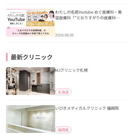
わたしの名医Youtube めぐ皮膚科・美
容皮膚科「”とおりすがりの皮膚科
医”がスレッズの肌悩みに本気で答えて
みた」を公開いたしました。
2026.06.05
最新クリニック
MJクリニック札幌
北海道
いびきメディカルクリニック 福岡院
福岡県