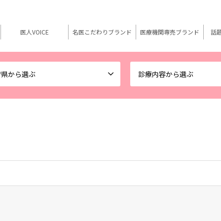
医人VOICE
名医こだわりブランド
医療機関専売ブランド
話
府県から選ぶ
診療内容から選ぶ