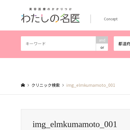
Concept
and
都道
or
クリニック検索
img_elmkumamoto_001
img_elmkumamoto_001