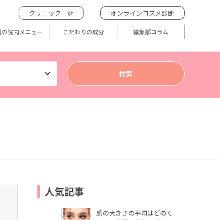
クリニック一覧
オンラインコスメ診断
題の院内メニュー
こだわりの成分
編集部コラム
人気記事
顔の大きさの平均はどのく