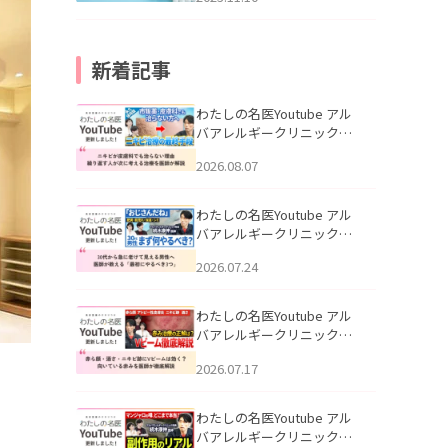
新着記事
わたしの名医Youtube アル
バアレルギークリニック札
幌「ニキビが皮膚科でも治
2026.08.07
らない理由｜繰り返す人が
次に考える治療を医師が解
説」を公開いたしました。
わたしの名医Youtube アル
バアレルギークリニック札
幌「30代から急に老けて見
2026.07.24
える男性へ｜医師が教える
「最初にやるべき3つ」」を
公開いたしました。
わたしの名医Youtube アル
バアレルギークリニック札
幌「赤ら顔・酒さ・ニキビ
2026.07.17
跡にVビームは効く？向いて
いる赤みを医師が徹底解
説」を公開いたしました。
わたしの名医Youtube アル
バアレルギークリニック札