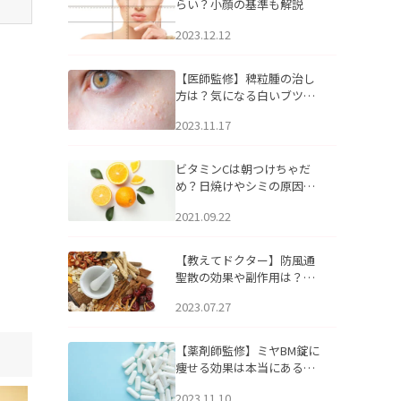
らい？小顔の基準も解説
2023.12.12
【医師監修】稗粒腫の治し
方は？気になる白いブツブ
ツの原因と自宅でできるケ
2023.11.17
アについて
ビタミンCは朝つけちゃだ
め？日焼けやシミの原因に
なるってホント？
2021.09.22
【教えてドクター】防風通
聖散の効果や副作用は？長
期服用は危険なの？
2023.07.27
【薬剤師監修】ミヤBM錠に
痩せる効果は本当にある
の？
2023.11.10