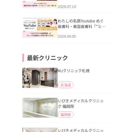
幌「マンジャロのリアル｜
2026.07.10
医師が明かす副作用・リバ
ウンド・正しい使い方」を
公開いたしました。
わたしの名医Youtube めぐ
皮膚科・美容皮膚科「”とお
りすがりの皮膚科医”がスレ
2026.06.05
ッズの肌悩みに本気で答え
てみた」を公開いたしまし
た。
最新クリニック
MJクリニック札幌
北海道
いびきメディカルクリニッ
ク 福岡院
福岡県
いびきメディカルクリニッ