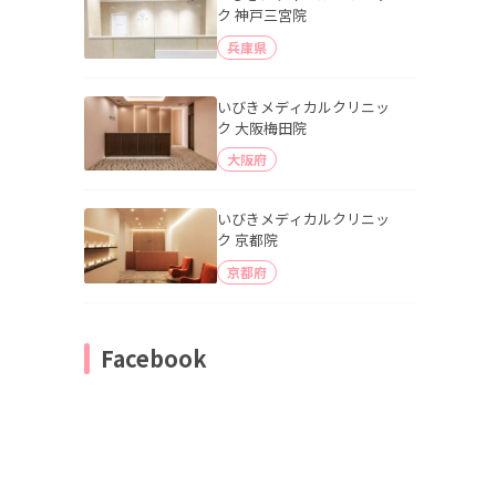
ク 神戸三宮院
兵庫県
いびきメディカルクリニッ
ク 大阪梅田院
大阪府
いびきメディカルクリニッ
ク 京都院
京都府
Facebook