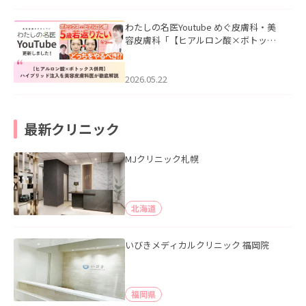
わたしの名医Youtube めぐ皮膚科・美
容皮膚科「【ヒアルロン酸×ボトック
ス併用】ハイブリッド注入を美容皮膚
科医が徹底解説」を公開いたしまし
た。
2026.05.22
最新クリニック
MJクリニック札幌
北海道
いびきメディカルクリニック 福岡院
福岡県