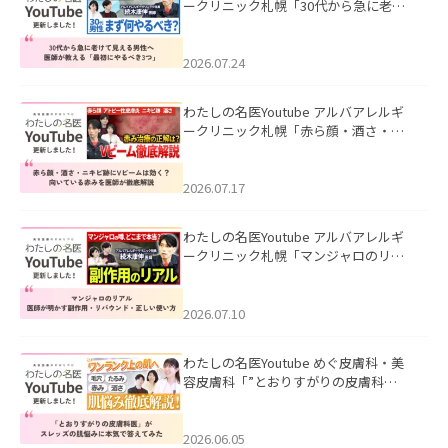
ークリニック札幌「30代から急に老け
て見える男性へ｜医師が教える「最初
にやるべき3つ」」を公開いたしまし
た。
2026.07.24
わたしの名医Youtube アルバアレルギ
ークリニック札幌「赤ら顔・酒さ・ニ
キビ跡にVビームは効く？向いている赤
みを医師が徹底解説」を公開いたしま
した。
2026.07.17
わたしの名医Youtube アルバアレルギ
ークリニック札幌「マンジャロのリア
ル｜医師が明かす副作用・リバウン
ド・正しい使い方」を公開いたしまし
た。
2026.07.10
わたしの名医Youtube めぐ皮膚科・美
容皮膚科「”とおりすがりの皮膚科
医”がスレッズの肌悩みに本気で答えて
みた」を公開いたしました。
2026.06.05