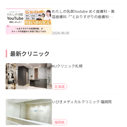
わたしの名医Youtube めぐ皮膚科・美
容皮膚科「”とおりすがりの皮膚科
医”がスレッズの肌悩みに本気で答えて
みた」を公開いたしました。
2026.06.05
最新クリニック
MJクリニック札幌
北海道
いびきメディカルクリニック 福岡院
福岡県