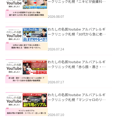
ークリニック札幌「ニキビが皮膚科で
も治らない理由｜繰り返す人が次に考
える治療を医師が解説」を公開いたし
ました。
2026.08.07
わたしの名医Youtube アルバアレルギ
ークリニック札幌「30代から急に老け
て見える男性へ｜医師が教える「最初
にやるべき3つ」」を公開いたしまし
た。
2026.07.24
わたしの名医Youtube アルバアレルギ
ークリニック札幌「赤ら顔・酒さ・ニ
キビ跡にVビームは効く？向いている赤
みを医師が徹底解説」を公開いたしま
した。
2026.07.17
わたしの名医Youtube アルバアレルギ
ークリニック札幌「マンジャロのリア
ル｜医師が明かす副作用・リバウン
ド・正しい使い方」を公開いたしまし
た。
2026.07.10