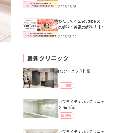
りすがりの皮膚科医”がスレ
2026.06.05
ッズの肌悩みに本気で答え
てみた」を公開いたしまし
た。
わたしの名医Youtube めぐ
皮膚科・美容皮膚科「【ヒ
アルロン酸×ボトックス併
2026.05.22
用】ハイブリッド注入を美
容皮膚科医が徹底解説」を
公開いたしました。
最新クリニック
MJクリニック札幌
北海道
いびきメディカルクリニッ
ク 福岡院
福岡県
いびきメディカルクリニッ