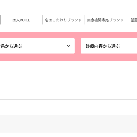
医人VOICE
名医こだわりブランド
医療機関専売ブランド
話
府県から選ぶ
診療内容から選ぶ