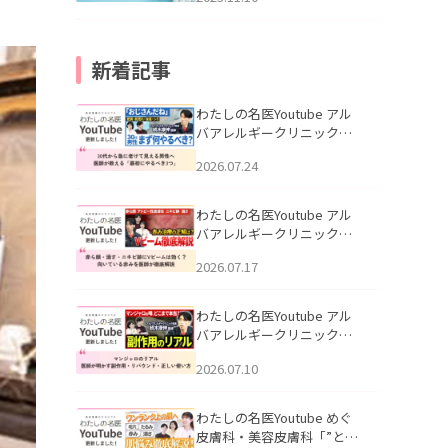
新着記事
わたしの名医Youtube アル
バアレルギークリニック札
幌「30代から急に老けて見
2026.07.24
える男性へ｜医師が教える
「最初にやるべき3つ」」を
公開いたしました。
わたしの名医Youtube アル
バアレルギークリニック札
幌「赤ら顔・酒さ・ニキビ
2026.07.17
跡にVビームは効く？向いて
いる赤みを医師が徹底解
説」を公開いたしました。
わたしの名医Youtube アル
バアレルギークリニック札
幌「マンジャロのリアル｜
2026.07.10
医師が明かす副作用・リバ
ウンド・正しい使い方」を
公開いたしました。
わたしの名医Youtube めぐ
皮膚科・美容皮膚科「”とお