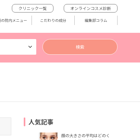
クリニック一覧
オンラインコスメ診断
題の院内メニュー
こだわりの成分
編集部コラム
人気記事
顔の大きさの平均はどのく