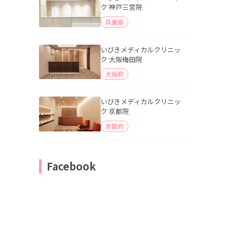
ク 神戸三宮院
兵庫県
いびきメディカルクリニッ
ク 大阪梅田院
大阪府
いびきメディカルクリニッ
ク 京都院
京都府
Facebook