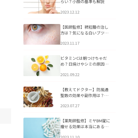
らい？小顔の基準も解説
2023.12.12
【医師監修】稗粒腫の治し
方は？気になる白いブツブ
ツの原因と自宅でできるケ
2023.11.17
アについて
ビタミンCは朝つけちゃだ
め？日焼けやシミの原因に
なるってホント？
2021.09.22
【教えてドクター】防風通
聖散の効果や副作用は？長
期服用は危険なの？
2023.07.27
【薬剤師監修】ミヤBM錠に
痩せる効果は本当にある
の？
2023.11.10