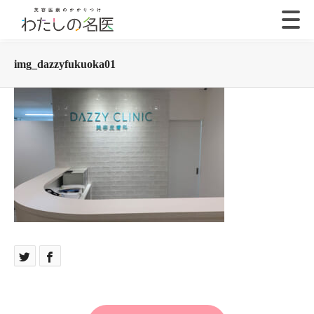
img_dazzyfukuoka01