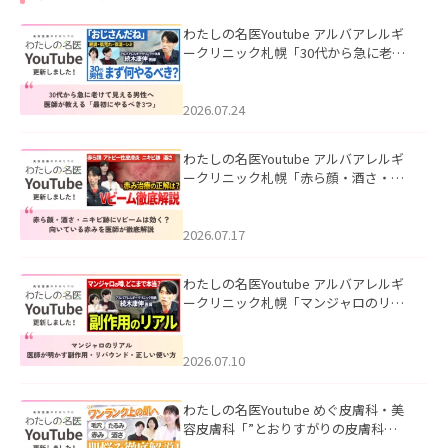
わたしの名医Youtube アルバアレルギ
ークリニック札幌「30代から急に老け
て見える男性へ｜医師が教える「最初
にやるべき3つ」」を公開いたしまし
た。
2026.07.24
わたしの名医Youtube アルバアレルギ
ークリニック札幌「赤ら顔・酒さ・ニ
キビ跡にVビームは効く？向いている赤
みを医師が徹底解説」を公開いたしま
した。
2026.07.17
わたしの名医Youtube アルバアレルギ
ークリニック札幌「マンジャロのリア
ル｜医師が明かす副作用・リバウン
ド・正しい使い方」を公開いたしまし
た。
2026.07.10
わたしの名医Youtube めぐ皮膚科・美
容皮膚科「”とおりすがりの皮膚科
医”がスレッズの肌悩みに本気で答えて