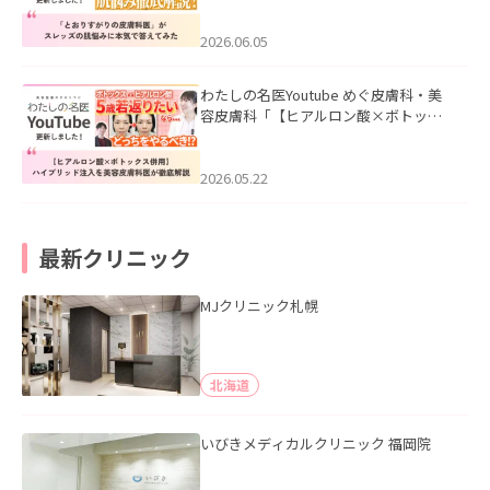
みた」を公開いたしました。
2026.06.05
わたしの名医Youtube めぐ皮膚科・美
容皮膚科「【ヒアルロン酸×ボトック
ス併用】ハイブリッド注入を美容皮膚
科医が徹底解説」を公開いたしまし
た。
2026.05.22
最新クリニック
MJクリニック札幌
北海道
いびきメディカルクリニック 福岡院