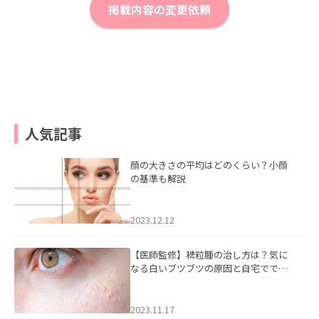
掲載内容の変更依頼
人気記事
顔の大きさの平均はどのくらい？小顔
の基準も解説
2023.12.12
【医師監修】稗粒腫の治し方は？気に
なる白いブツブツの原因と自宅ででき
るケアについて
2023.11.17