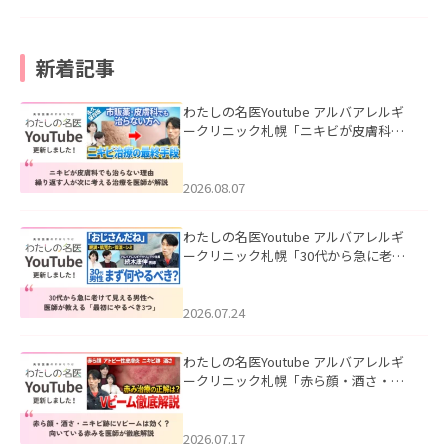
新着記事
わたしの名医Youtube アルバアレルギ
ークリニック札幌「ニキビが皮膚科で
も治らない理由｜繰り返す人が次に考
える治療を医師が解説」を公開いたし
ました。
2026.08.07
わたしの名医Youtube アルバアレルギ
ークリニック札幌「30代から急に老け
て見える男性へ｜医師が教える「最初
にやるべき3つ」」を公開いたしまし
た。
2026.07.24
わたしの名医Youtube アルバアレルギ
ークリニック札幌「赤ら顔・酒さ・ニ
キビ跡にVビームは効く？向いている赤
みを医師が徹底解説」を公開いたしま
した。
2026.07.17