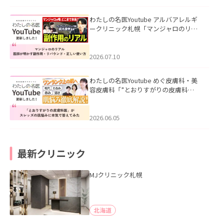
わたしの名医Youtube アルバアレルギ
ークリニック札幌「マンジャロのリア
ル｜医師が明かす副作用・リバウン
ド・正しい使い方」を公開いたしまし
た。
2026.07.10
わたしの名医Youtube めぐ皮膚科・美
容皮膚科「”とおりすがりの皮膚科
医”がスレッズの肌悩みに本気で答えて
みた」を公開いたしました。
2026.06.05
最新クリニック
MJクリニック札幌
北海道