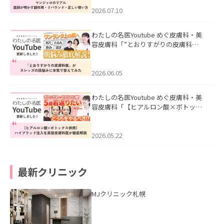
ド・正しい使い方」を公開いたしまし
た。
2026.07.10
わたしの名医Youtube めぐ皮膚科・美
容皮膚科「”とおりすがりの皮膚科
医”がスレッズの肌悩みに本気で答えて
みた」を公開いたしました。
2026.06.05
わたしの名医Youtube めぐ皮膚科・美
容皮膚科「【ヒアルロン酸×ボトック
ス併用】ハイブリッド注入を美容皮膚
科医が徹底解説」を公開いたしまし
た。
2026.05.22
最新クリニック
MJクリニック札幌