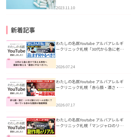
2023.11.10
新着記事
わたしの名医Youtube アルバアレルギ
ークリニック札幌「30代から急に老け
て見える男性へ｜医師が教える「最初
にやるべき3つ」」を公開いたしまし
た。
2026.07.24
わたしの名医Youtube アルバアレルギ
ークリニック札幌「赤ら顔・酒さ・ニ
キビ跡にVビームは効く？向いている赤
みを医師が徹底解説」を公開いたしま
した。
2026.07.17
わたしの名医Youtube アルバアレルギ
ークリニック札幌「マンジャロのリア
ル｜医師が明かす副作用・リバウン