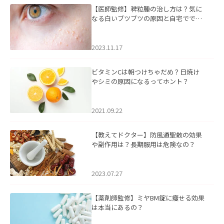
【医師監修】稗粒腫の治し方は？気に
なる白いブツブツの原因と自宅ででき
るケアについて
2023.11.17
ビタミンCは朝つけちゃだめ？日焼け
やシミの原因になるってホント？
2021.09.22
【教えてドクター】防風通聖散の効果
や副作用は？長期服用は危険なの？
2023.07.27
【薬剤師監修】ミヤBM錠に痩せる効果
は本当にあるの？