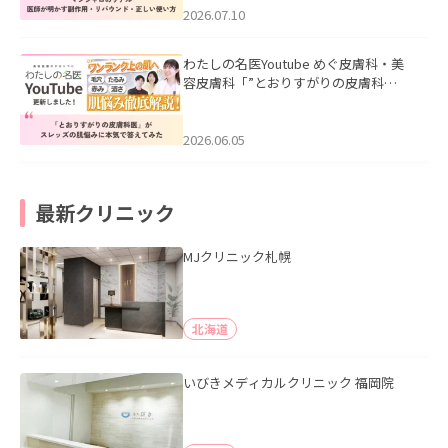
た。
2026.07.10
わたしの名医Youtube めぐ皮膚科・美
容皮膚科「”とおりすがりの皮膚科
医”がスレッズの肌悩みに本気で答えて
みた」を公開いたしました。
2026.06.05
最新クリニック
MJクリニック札幌
北海道
いびきメディカルクリニック 福岡院