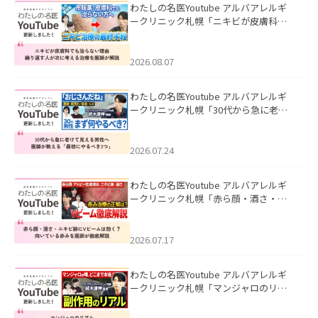
わたしの名医Youtube アルバアレルギ
ークリニック札幌「ニキビが皮膚科で
も治らない理由｜繰り返す人が次に考
える治療を医師が解説」を公開いたし
ました。
2026.08.07
わたしの名医Youtube アルバアレルギ
ークリニック札幌「30代から急に老け
て見える男性へ｜医師が教える「最初
にやるべき3つ」」を公開いたしまし
た。
2026.07.24
わたしの名医Youtube アルバアレルギ
ークリニック札幌「赤ら顔・酒さ・ニ
キビ跡にVビームは効く？向いている赤
みを医師が徹底解説」を公開いたしま
した。
2026.07.17
わたしの名医Youtube アルバアレルギ
ークリニック札幌「マンジャロのリア
ル｜医師が明かす副作用・リバウン
ド・正しい使い方」を公開いたしまし