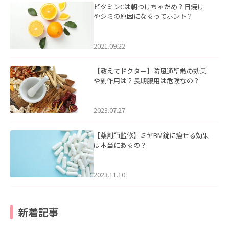
ビタミンCは朝つけちゃだめ？日焼け
やシミの原因になるってホント？
2021.09.22
【教えてドクター】防風通聖散の効果
や副作用は？長期服用は危険なの？
2023.07.27
【薬剤師監修】ミヤBM錠に痩せる効果
は本当にあるの？
2023.11.10
新着記事