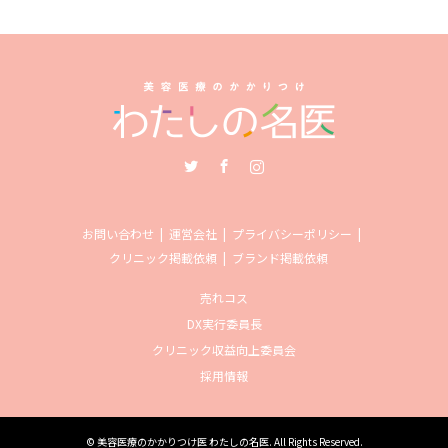
Twitter
Facebook
Instagram
お問い合わせ
運営会社
プライバシーポリシー
クリニック掲載依頼
ブランド掲載依頼
売れコス
DX実行委員長
クリニック収益向上委員会
採用情報
©
美容医療のかかりつけ医 わたしの名医
. All Rights Reserved.