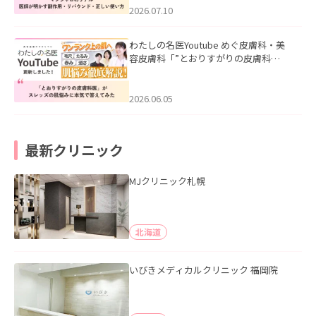
た。
2026.07.10
わたしの名医Youtube めぐ皮膚科・美
容皮膚科「”とおりすがりの皮膚科
医”がスレッズの肌悩みに本気で答えて
みた」を公開いたしました。
2026.06.05
最新クリニック
MJクリニック札幌
北海道
いびきメディカルクリニック 福岡院