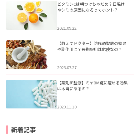
ビタミンCは朝つけちゃだめ？日焼け
やシミの原因になるってホント？
2021.09.22
【教えてドクター】防風通聖散の効果
や副作用は？長期服用は危険なの？
2023.07.27
【薬剤師監修】ミヤBM錠に痩せる効果
は本当にあるの？
2023.11.10
新着記事