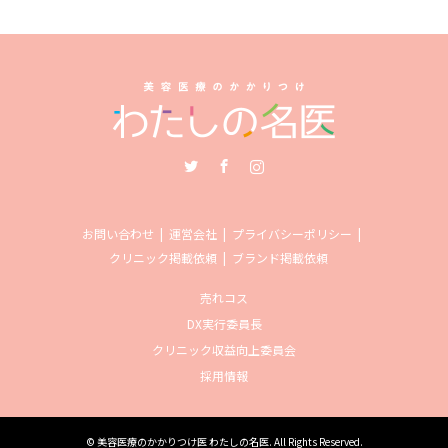
Twitter
Facebook
Instagram
お問い合わせ
運営会社
プライバシーポリシー
クリニック掲載依頼
ブランド掲載依頼
売れコス
DX実行委員長
クリニック収益向上委員会
採用情報
©
美容医療のかかりつけ医 わたしの名医
. All Rights Reserved.