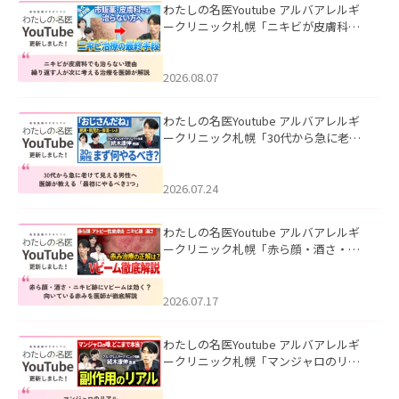
わたしの名医Youtube アルバアレルギ
ークリニック札幌「ニキビが皮膚科で
も治らない理由｜繰り返す人が次に考
える治療を医師が解説」を公開いたし
ました。
2026.08.07
わたしの名医Youtube アルバアレルギ
ークリニック札幌「30代から急に老け
て見える男性へ｜医師が教える「最初
にやるべき3つ」」を公開いたしまし
た。
2026.07.24
わたしの名医Youtube アルバアレルギ
ークリニック札幌「赤ら顔・酒さ・ニ
キビ跡にVビームは効く？向いている赤
みを医師が徹底解説」を公開いたしま
した。
2026.07.17
わたしの名医Youtube アルバアレルギ
ークリニック札幌「マンジャロのリア
ル｜医師が明かす副作用・リバウン
ド・正しい使い方」を公開いたしまし