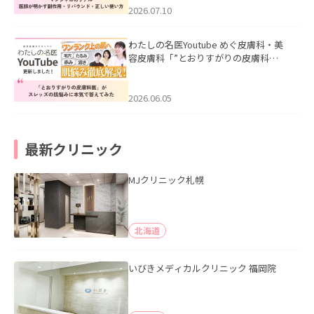
た。
2026.07.10
わたしの名医Youtube めぐ皮膚科・美
容皮膚科「”とおりすがりの皮膚科
医”がスレッズの肌悩みに本気で答えて
みた」を公開いたしました。
2026.06.05
最新クリニック
MJクリニック札幌
北海道
いびきメディカルクリニック 福岡院