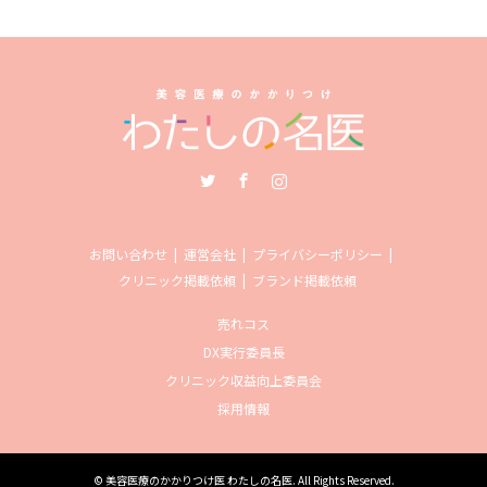
Twitter
Facebook
Instagram
お問い合わせ
運営会社
プライバシーポリシー
クリニック掲載依頼
ブランド掲載依頼
売れコス
DX実行委員長
クリニック収益向上委員会
採用情報
©
美容医療のかかりつけ医 わたしの名医
. All Rights Reserved.