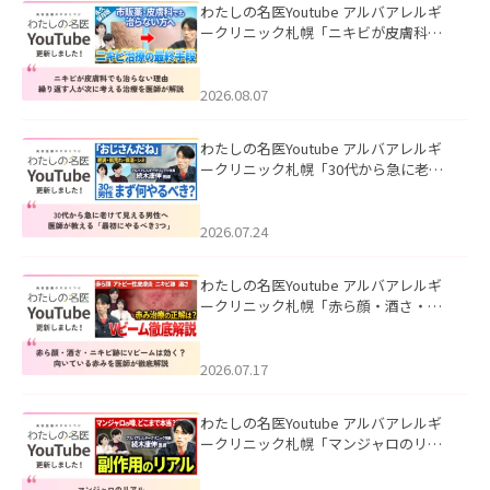
わたしの名医Youtube アルバアレルギ
ークリニック札幌「ニキビが皮膚科で
も治らない理由｜繰り返す人が次に考
える治療を医師が解説」を公開いたし
ました。
2026.08.07
わたしの名医Youtube アルバアレルギ
ークリニック札幌「30代から急に老け
て見える男性へ｜医師が教える「最初
にやるべき3つ」」を公開いたしまし
た。
2026.07.24
わたしの名医Youtube アルバアレルギ
ークリニック札幌「赤ら顔・酒さ・ニ
キビ跡にVビームは効く？向いている赤
みを医師が徹底解説」を公開いたしま
した。
2026.07.17
わたしの名医Youtube アルバアレルギ
ークリニック札幌「マンジャロのリア
ル｜医師が明かす副作用・リバウン
ド・正しい使い方」を公開いたしまし