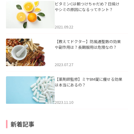
ビタミンCは朝つけちゃだめ？日焼け
やシミの原因になるってホント？
2021.09.22
【教えてドクター】防風通聖散の効果
や副作用は？長期服用は危険なの？
2023.07.27
【薬剤師監修】ミヤBM錠に痩せる効果
は本当にあるの？
2023.11.10
新着記事