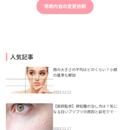
掲載内容の変更依頼
人気記事
顔の大きさの平均はどのくらい？小顔
の基準も解説
2023.12.12
【医師監修】稗粒腫の治し方は？気に
なる白いブツブツの原因と自宅ででき
るケアについて
2023.11.17