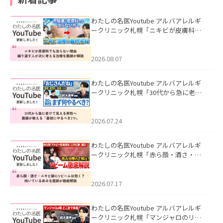
わたしの名医Youtube アルバアレルギ
ークリニック札幌「ニキビが皮膚科で
も治らない理由｜繰り返す人が次に考
える治療を医師が解説」を公開いたし
ました。
2026.08.07
わたしの名医Youtube アルバアレルギ
ークリニック札幌「30代から急に老け
て見える男性へ｜医師が教える「最初
にやるべき3つ」」を公開いたしまし
た。
2026.07.24
わたしの名医Youtube アルバアレルギ
ークリニック札幌「赤ら顔・酒さ・ニ
キビ跡にVビームは効く？向いている赤
みを医師が徹底解説」を公開いたしま
した。
2026.07.17
わたしの名医Youtube アルバアレルギ
ークリニック札幌「マンジャロのリア