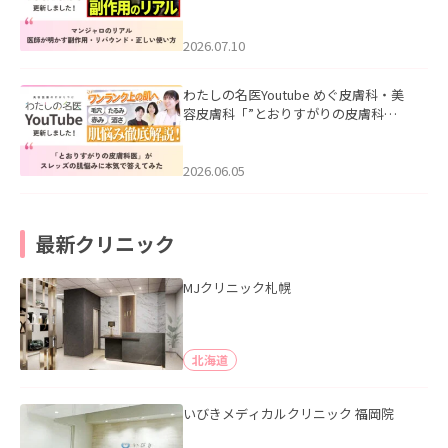
ル｜医師が明かす副作用・リバウン
ド・正しい使い方」を公開いたしまし
た。
2026.07.10
わたしの名医Youtube めぐ皮膚科・美
容皮膚科「”とおりすがりの皮膚科
医”がスレッズの肌悩みに本気で答えて
みた」を公開いたしました。
2026.06.05
最新クリニック
MJクリニック札幌
北海道
いびきメディカルクリニック 福岡院