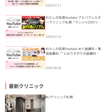
みを医師が徹底解説」を公開いたしま
した。
2026.07.17
わたしの名医Youtube アルバアレルギ
ークリニック札幌「マンジャロのリア
ル｜医師が明かす副作用・リバウン
ド・正しい使い方」を公開いたしまし
た。
2026.07.10
わたしの名医Youtube めぐ皮膚科・美
容皮膚科「”とおりすがりの皮膚科
医”がスレッズの肌悩みに本気で答えて
みた」を公開いたしました。
2026.06.05
最新クリニック
MJクリニック札幌