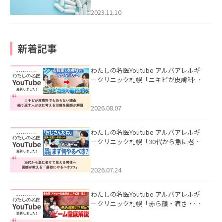
2023.11.10
新着記事
わたしの名医Youtube アルバアレルギ
ークリニック札幌「ニキビが皮膚科で
も治らない理由｜繰り返す人が次に考
える治療を医師が解説」を公開いたし
ました。
2026.08.07
わたしの名医Youtube アルバアレルギ
ークリニック札幌「30代から急に老け
て見える男性へ｜医師が教える「最初
にやるべき3つ」」を公開いたしまし
た。
2026.07.24
わたしの名医Youtube アルバアレルギ
ークリニック札幌「赤ら顔・酒さ・ニ
キビ跡にVビームは効く？向いている赤