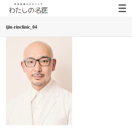
ijin-rinclinic_04