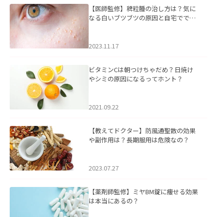
【医師監修】稗粒腫の治し方は？気に
なる白いブツブツの原因と自宅ででき
るケアについて
2023.11.17
ビタミンCは朝つけちゃだめ？日焼け
やシミの原因になるってホント？
2021.09.22
【教えてドクター】防風通聖散の効果
や副作用は？長期服用は危険なの？
2023.07.27
【薬剤師監修】ミヤBM錠に痩せる効果
は本当にあるの？