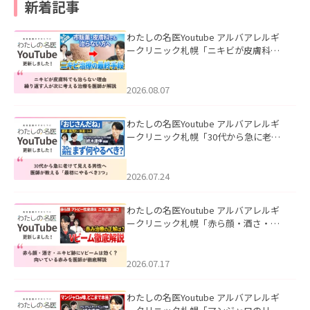
新着記事
わたしの名医Youtube アルバアレルギ
ークリニック札幌「ニキビが皮膚科で
も治らない理由｜繰り返す人が次に考
える治療を医師が解説」を公開いたし
ました。
2026.08.07
わたしの名医Youtube アルバアレルギ
ークリニック札幌「30代から急に老け
て見える男性へ｜医師が教える「最初
にやるべき3つ」」を公開いたしまし
た。
2026.07.24
わたしの名医Youtube アルバアレルギ
ークリニック札幌「赤ら顔・酒さ・ニ
キビ跡にVビームは効く？向いている赤
みを医師が徹底解説」を公開いたしま
した。
2026.07.17
わたしの名医Youtube アルバアレルギ