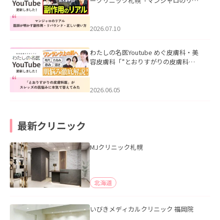
ークリニック札幌「マンジャロのリア
ル｜医師が明かす副作用・リバウン
ド・正しい使い方」を公開いたしまし
た。
2026.07.10
わたしの名医Youtube めぐ皮膚科・美
容皮膚科「”とおりすがりの皮膚科
医”がスレッズの肌悩みに本気で答えて
みた」を公開いたしました。
2026.06.05
最新クリニック
MJクリニック札幌
北海道
いびきメディカルクリニック 福岡院