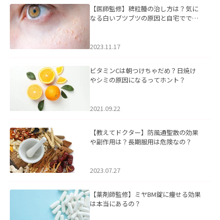
【医師監修】稗粒腫の治し方は？気に
なる白いブツブツの原因と自宅ででき
るケアについて
2023.11.17
ビタミンCは朝つけちゃだめ？日焼け
やシミの原因になるってホント？
2021.09.22
【教えてドクター】防風通聖散の効果
や副作用は？長期服用は危険なの？
2023.07.27
【薬剤師監修】ミヤBM錠に痩せる効果
は本当にあるの？