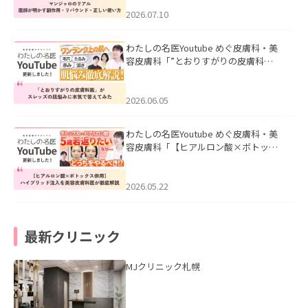
ド・正しい使い方」を公開いたしまし
た。
2026.07.10
わたしの名医Youtube めぐ皮膚科・美
容皮膚科「”とおりすがりの皮膚科
医”がスレッズの肌悩みに本気で答えて
みた」を公開いたしました。
2026.06.05
わたしの名医Youtube めぐ皮膚科・美
容皮膚科「【ヒアルロン酸×ボトック
ス併用】ハイブリッド注入を美容皮膚
科医が徹底解説」を公開いたしまし
た。
2026.05.22
最新クリニック
MJクリニック札幌