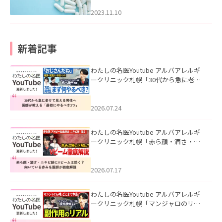
2023.11.10
新着記事
わたしの名医Youtube アルバアレルギ
ークリニック札幌「30代から急に老け
て見える男性へ｜医師が教える「最初
にやるべき3つ」」を公開いたしまし
た。
2026.07.24
わたしの名医Youtube アルバアレルギ
ークリニック札幌「赤ら顔・酒さ・ニ
キビ跡にVビームは効く？向いている赤
みを医師が徹底解説」を公開いたしま
した。
2026.07.17
わたしの名医Youtube アルバアレルギ
ークリニック札幌「マンジャロのリア
ル｜医師が明かす副作用・リバウン