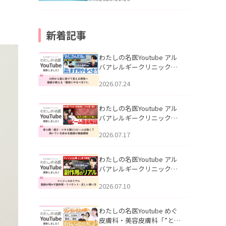
新着記事
わたしの名医Youtube アル
バアレルギークリニック札
幌「30代から急に老けて見
2026.07.24
える男性へ｜医師が教える
「最初にやるべき3つ」」を
公開いたしました。
わたしの名医Youtube アル
バアレルギークリニック札
幌「赤ら顔・酒さ・ニキビ
2026.07.17
跡にVビームは効く？向いて
いる赤みを医師が徹底解
説」を公開いたしました。
わたしの名医Youtube アル
バアレルギークリニック札
幌「マンジャロのリアル｜
2026.07.10
医師が明かす副作用・リバ
ウンド・正しい使い方」を
公開いたしました。
わたしの名医Youtube めぐ
皮膚科・美容皮膚科「”とお