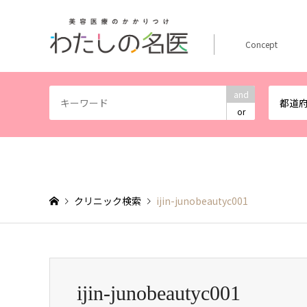
Concept
and
都道
or
クリニック検索
ijin-junobeautyc001
ijin-junobeautyc001