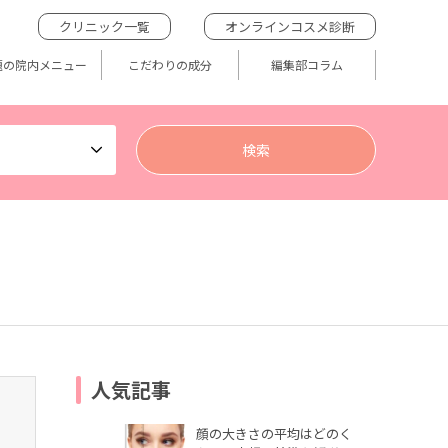
クリニック一覧
オンラインコスメ診断
題の院内メニュー
こだわりの成分
編集部コラム
人気記事
顔の大きさの平均はどのく