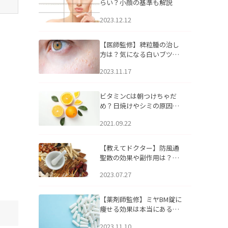
らい？小顔の基準も解説
2023.12.12
【医師監修】稗粒腫の治し
方は？気になる白いブツブ
ツの原因と自宅でできるケ
2023.11.17
アについて
ビタミンCは朝つけちゃだ
め？日焼けやシミの原因に
なるってホント？
2021.09.22
【教えてドクター】防風通
聖散の効果や副作用は？長
期服用は危険なの？
2023.07.27
【薬剤師監修】ミヤBM錠に
痩せる効果は本当にある
の？
2023.11.10