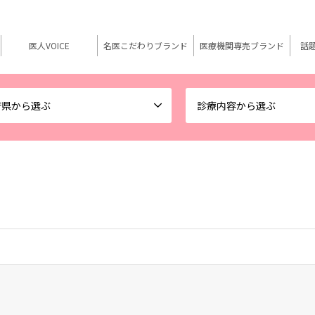
医人VOICE
名医こだわりブランド
医療機関専売ブランド
話
府県から選ぶ
診療内容から選ぶ