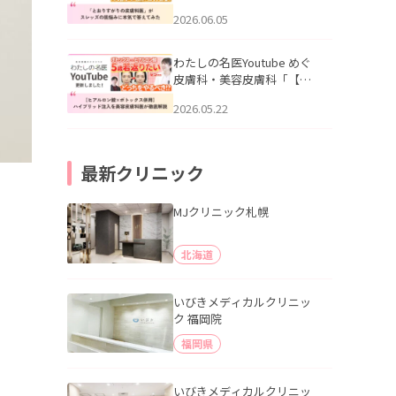
りすがりの皮膚科医”がスレ
2026.06.05
ッズの肌悩みに本気で答え
てみた」を公開いたしまし
た。
わたしの名医Youtube めぐ
皮膚科・美容皮膚科「【ヒ
アルロン酸×ボトックス併
2026.05.22
用】ハイブリッド注入を美
容皮膚科医が徹底解説」を
公開いたしました。
最新クリニック
MJクリニック札幌
北海道
いびきメディカルクリニッ
ク 福岡院
福岡県
いびきメディカルクリニッ