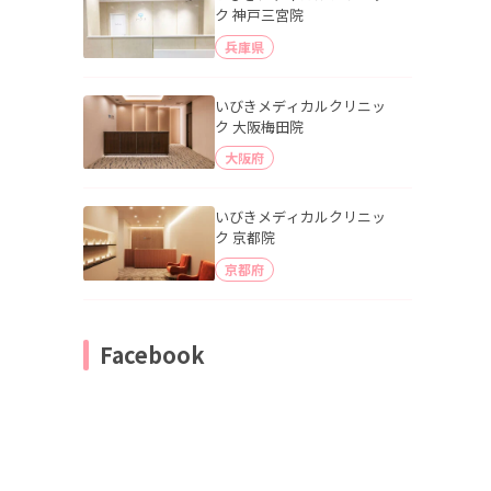
ク 神戸三宮院
兵庫県
いびきメディカルクリニッ
ク 大阪梅田院
大阪府
いびきメディカルクリニッ
ク 京都院
京都府
Facebook