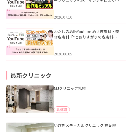
ークリニック札幌「マンジャロのリア
ル｜医師が明かす副作用・リバウン
ド・正しい使い方」を公開いたしまし
た。
2026.07.10
わたしの名医Youtube めぐ皮膚科・美
容皮膚科「”とおりすがりの皮膚科
医”がスレッズの肌悩みに本気で答えて
みた」を公開いたしました。
2026.06.05
最新クリニック
MJクリニック札幌
北海道
いびきメディカルクリニック 福岡院