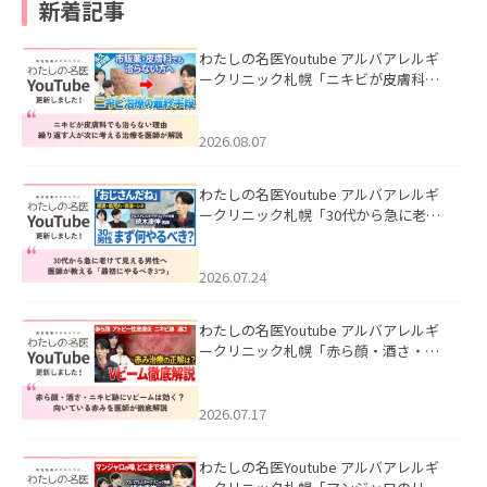
新着記事
わたしの名医Youtube アルバアレルギ
ークリニック札幌「ニキビが皮膚科で
も治らない理由｜繰り返す人が次に考
える治療を医師が解説」を公開いたし
ました。
2026.08.07
わたしの名医Youtube アルバアレルギ
ークリニック札幌「30代から急に老け
て見える男性へ｜医師が教える「最初
にやるべき3つ」」を公開いたしまし
た。
2026.07.24
わたしの名医Youtube アルバアレルギ
ークリニック札幌「赤ら顔・酒さ・ニ
キビ跡にVビームは効く？向いている赤
みを医師が徹底解説」を公開いたしま
した。
2026.07.17
わたしの名医Youtube アルバアレルギ