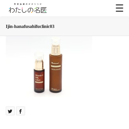
Ijin-hanafusahifuclinic03