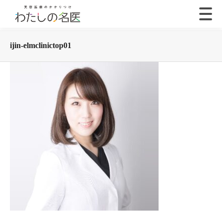
ijin-elmclinictop01