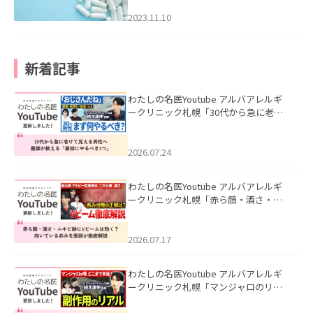
2023.11.10
新着記事
わたしの名医Youtube アルバアレルギ
ークリニック札幌「30代から急に老け
て見える男性へ｜医師が教える「最初
にやるべき3つ」」を公開いたしまし
た。
2026.07.24
わたしの名医Youtube アルバアレルギ
ークリニック札幌「赤ら顔・酒さ・ニ
キビ跡にVビームは効く？向いている赤
みを医師が徹底解説」を公開いたしま
した。
2026.07.17
わたしの名医Youtube アルバアレルギ
ークリニック札幌「マンジャロのリア
ル｜医師が明かす副作用・リバウン