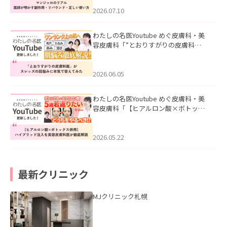
ド・正しい使い方」を公開いたしまし
た。
2026.07.10
わたしの名医Youtube めぐ皮膚科・美
容皮膚科「”とおりすがりの皮膚科
医”がスレッズの肌悩みに本気で答えて
みた」を公開いたしました。
2026.06.05
わたしの名医Youtube めぐ皮膚科・美
容皮膚科「【ヒアルロン酸×ボトック
ス併用】ハイブリッド注入を美容皮膚
科医が徹底解説」を公開いたしまし
た。
2026.05.22
最新クリニック
MJクリニック札幌