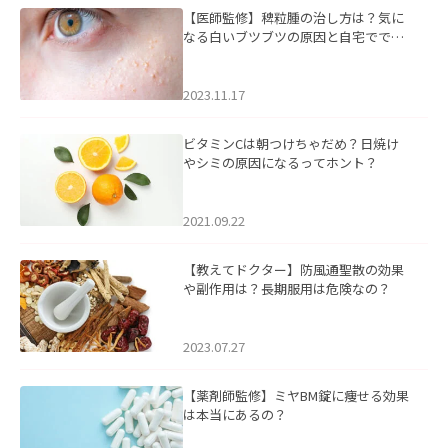
【医師監修】稗粒腫の治し方は？気に
なる白いブツブツの原因と自宅ででき
るケアについて
2023.11.17
ビタミンCは朝つけちゃだめ？日焼け
やシミの原因になるってホント？
2021.09.22
【教えてドクター】防風通聖散の効果
や副作用は？長期服用は危険なの？
2023.07.27
【薬剤師監修】ミヤBM錠に痩せる効果
は本当にあるの？