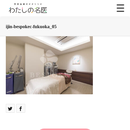
ijin-bespokec-fukuoka_05