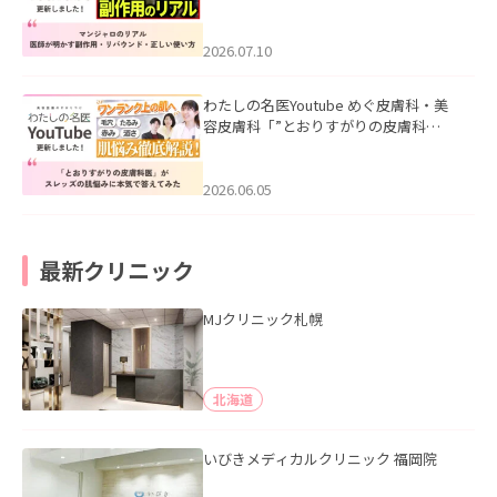
ル｜医師が明かす副作用・リバウン
ド・正しい使い方」を公開いたしまし
た。
2026.07.10
わたしの名医Youtube めぐ皮膚科・美
容皮膚科「”とおりすがりの皮膚科
医”がスレッズの肌悩みに本気で答えて
みた」を公開いたしました。
2026.06.05
最新クリニック
MJクリニック札幌
北海道
いびきメディカルクリニック 福岡院