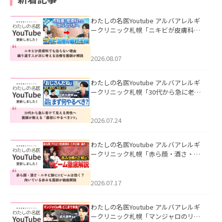
わたしの名医Youtube アルバアレルギ
ークリニック札幌「ニキビが皮膚科で
も治らない理由｜繰り返す人が次に考
える治療を医師が解説」を公開いたし
ました。
2026.08.07
わたしの名医Youtube アルバアレルギ
ークリニック札幌「30代から急に老け
て見える男性へ｜医師が教える「最初
にやるべき3つ」」を公開いたしまし
た。
2026.07.24
わたしの名医Youtube アルバアレルギ
ークリニック札幌「赤ら顔・酒さ・ニ
キビ跡にVビームは効く？向いている赤
みを医師が徹底解説」を公開いたしま
した。
2026.07.17
わたしの名医Youtube アルバアレルギ
ークリニック札幌「マンジャロのリア