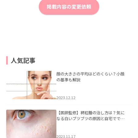
掲載内容の変更依頼
人気記事
顔の大きさの平均はどのくらい？小顔
の基準も解説
2023.12.12
【医師監修】稗粒腫の治し方は？気に
なる白いブツブツの原因と自宅ででき
るケアについて
2023.11.17