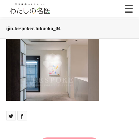
ijin-bespokec-fukuoka_04