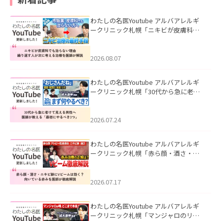
わたしの名医Youtube アルバアレルギ
ークリニック札幌「ニキビが皮膚科で
も治らない理由｜繰り返す人が次に考
える治療を医師が解説」を公開いたし
ました。
2026.08.07
わたしの名医Youtube アルバアレルギ
ークリニック札幌「30代から急に老け
て見える男性へ｜医師が教える「最初
にやるべき3つ」」を公開いたしまし
た。
2026.07.24
わたしの名医Youtube アルバアレルギ
ークリニック札幌「赤ら顔・酒さ・ニ
キビ跡にVビームは効く？向いている赤
みを医師が徹底解説」を公開いたしま
した。
2026.07.17
わたしの名医Youtube アルバアレルギ
ークリニック札幌「マンジャロのリア