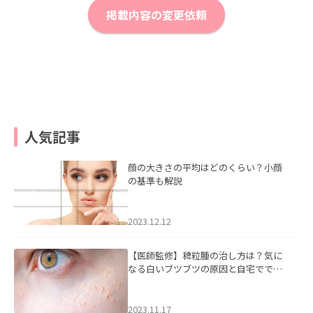
掲載内容の変更依頼
人気記事
顔の大きさの平均はどのくらい？小顔
の基準も解説
2023.12.12
【医師監修】稗粒腫の治し方は？気に
なる白いブツブツの原因と自宅ででき
るケアについて
2023.11.17