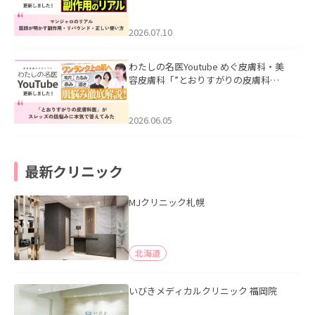
ル｜医師が明かす副作用・リバウン
ド・正しい使い方」を公開いたしまし
た。
2026.07.10
わたしの名医Youtube めぐ皮膚科・美
容皮膚科「”とおりすがりの皮膚科
医”がスレッズの肌悩みに本気で答えて
みた」を公開いたしました。
2026.06.05
最新クリニック
MJクリニック札幌
北海道
いびきメディカルクリニック 福岡院