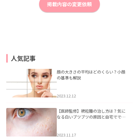
掲載内容の変更依頼
人気記事
顔の大きさの平均はどのくらい？小顔
の基準も解説
2023.12.12
【医師監修】稗粒腫の治し方は？気に
なる白いブツブツの原因と自宅ででき
るケアについて
2023.11.17