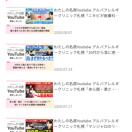
わたしの名医Youtube アルバアレルギ
ークリニック札幌「ニキビが皮膚科で
も治らない理由｜繰り返す人が次に考
える治療を医師が解説」を公開いたし
ました。
2026.08.07
わたしの名医Youtube アルバアレルギ
ークリニック札幌「30代から急に老け
て見える男性へ｜医師が教える「最初
にやるべき3つ」」を公開いたしまし
た。
2026.07.24
わたしの名医Youtube アルバアレルギ
ークリニック札幌「赤ら顔・酒さ・ニ
キビ跡にVビームは効く？向いている赤
みを医師が徹底解説」を公開いたしま
した。
2026.07.17
わたしの名医Youtube アルバアレルギ
ークリニック札幌「マンジャロのリア
ル｜医師が明かす副作用・リバウン