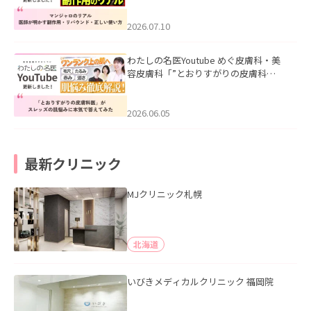
ド・正しい使い方」を公開いたしまし
た。
2026.07.10
わたしの名医Youtube めぐ皮膚科・美
容皮膚科「”とおりすがりの皮膚科
医”がスレッズの肌悩みに本気で答えて
みた」を公開いたしました。
2026.06.05
最新クリニック
MJクリニック札幌
北海道
いびきメディカルクリニック 福岡院