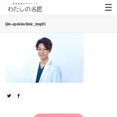
ijin-apskinclinic_img01