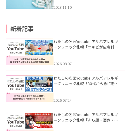
2023.11.10
新着記事
わたしの名医Youtube アルバアレルギ
ークリニック札幌「ニキビが皮膚科で
も治らない理由｜繰り返す人が次に考
える治療を医師が解説」を公開いたし
ました。
2026.08.07
わたしの名医Youtube アルバアレルギ
ークリニック札幌「30代から急に老け
て見える男性へ｜医師が教える「最初
にやるべき3つ」」を公開いたしまし
た。
2026.07.24
わたしの名医Youtube アルバアレルギ
ークリニック札幌「赤ら顔・酒さ・ニ
キビ跡にVビームは効く？向いている赤