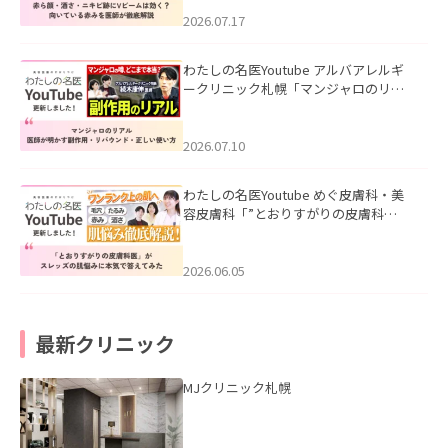
みを医師が徹底解説」を公開いたしま
した。
2026.07.17
わたしの名医Youtube アルバアレルギ
ークリニック札幌「マンジャロのリア
ル｜医師が明かす副作用・リバウン
ド・正しい使い方」を公開いたしまし
た。
2026.07.10
わたしの名医Youtube めぐ皮膚科・美
容皮膚科「”とおりすがりの皮膚科
医”がスレッズの肌悩みに本気で答えて
みた」を公開いたしました。
2026.06.05
最新クリニック
MJクリニック札幌