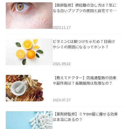
【医師監修】稗粒腫の治し方は？気に
なる白いブツブツの原因と自宅ででき
るケアについて
2023.11.17
ビタミンCは朝つけちゃだめ？日焼け
やシミの原因になるってホント？
2021.09.22
【教えてドクター】防風通聖散の効果
や副作用は？長期服用は危険なの？
2023.07.27
【薬剤師監修】ミヤBM錠に痩せる効果
は本当にあるの？