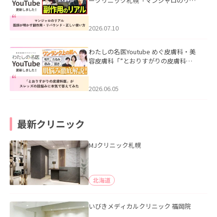
ークリニック札幌「マンジャロのリア
ル｜医師が明かす副作用・リバウン
ド・正しい使い方」を公開いたしまし
た。
2026.07.10
わたしの名医Youtube めぐ皮膚科・美
容皮膚科「”とおりすがりの皮膚科
医”がスレッズの肌悩みに本気で答えて
みた」を公開いたしました。
2026.06.05
最新クリニック
MJクリニック札幌
北海道
いびきメディカルクリニック 福岡院