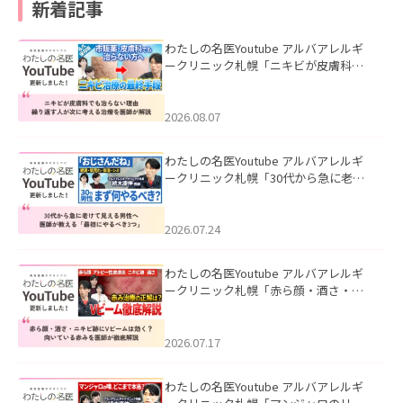
新着記事
わたしの名医Youtube アルバアレルギ
ークリニック札幌「ニキビが皮膚科で
も治らない理由｜繰り返す人が次に考
える治療を医師が解説」を公開いたし
ました。
2026.08.07
わたしの名医Youtube アルバアレルギ
ークリニック札幌「30代から急に老け
て見える男性へ｜医師が教える「最初
にやるべき3つ」」を公開いたしまし
た。
2026.07.24
わたしの名医Youtube アルバアレルギ
ークリニック札幌「赤ら顔・酒さ・ニ
キビ跡にVビームは効く？向いている赤
みを医師が徹底解説」を公開いたしま
した。
2026.07.17
わたしの名医Youtube アルバアレルギ