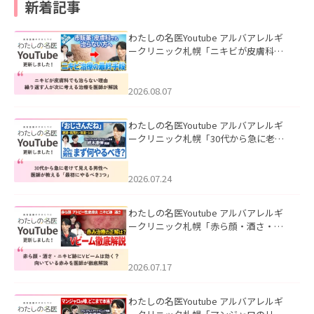
新着記事
わたしの名医Youtube アルバアレルギ
ークリニック札幌「ニキビが皮膚科で
も治らない理由｜繰り返す人が次に考
える治療を医師が解説」を公開いたし
ました。
2026.08.07
わたしの名医Youtube アルバアレルギ
ークリニック札幌「30代から急に老け
て見える男性へ｜医師が教える「最初
にやるべき3つ」」を公開いたしまし
た。
2026.07.24
わたしの名医Youtube アルバアレルギ
ークリニック札幌「赤ら顔・酒さ・ニ
キビ跡にVビームは効く？向いている赤
みを医師が徹底解説」を公開いたしま
した。
2026.07.17
わたしの名医Youtube アルバアレルギ