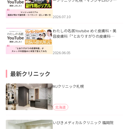
ークリニック札幌「マンジャロのリア
ル｜医師が明かす副作用・リバウン
ド・正しい使い方」を公開いたしまし
た。
2026.07.10
わたしの名医Youtube めぐ皮膚科・美
容皮膚科「”とおりすがりの皮膚科
医”がスレッズの肌悩みに本気で答えて
みた」を公開いたしました。
2026.06.05
最新クリニック
MJクリニック札幌
北海道
いびきメディカルクリニック 福岡院