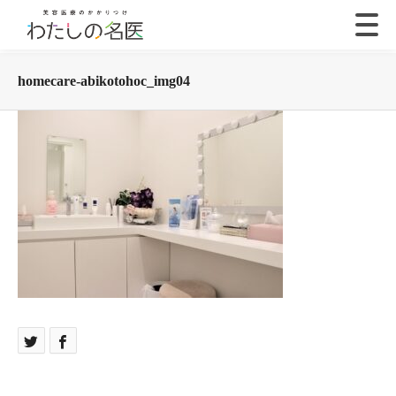
homecare-abikotohoc_img04