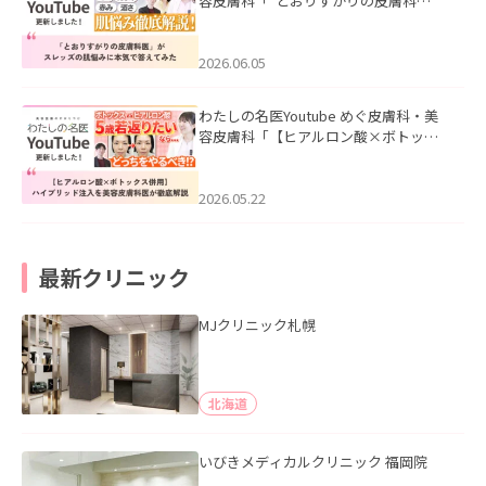
容皮膚科「”とおりすがりの皮膚科
医”がスレッズの肌悩みに本気で答えて
みた」を公開いたしました。
2026.06.05
わたしの名医Youtube めぐ皮膚科・美
容皮膚科「【ヒアルロン酸×ボトック
ス併用】ハイブリッド注入を美容皮膚
科医が徹底解説」を公開いたしまし
た。
2026.05.22
最新クリニック
MJクリニック札幌
北海道
いびきメディカルクリニック 福岡院