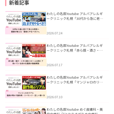
新着記事
わたしの名医Youtube アルバアレルギ
ークリニック札幌「30代から急に老け
て見える男性へ｜医師が教える「最初
にやるべき3つ」」を公開いたしまし
た。
2026.07.24
わたしの名医Youtube アルバアレルギ
ークリニック札幌「赤ら顔・酒さ・ニ
キビ跡にVビームは効く？向いている赤
みを医師が徹底解説」を公開いたしま
した。
2026.07.17
わたしの名医Youtube アルバアレルギ
ークリニック札幌「マンジャロのリア
ル｜医師が明かす副作用・リバウン
ド・正しい使い方」を公開いたしまし
た。
2026.07.10
わたしの名医Youtube めぐ皮膚科・美