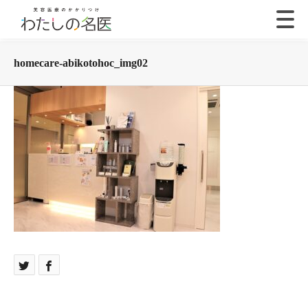
homecare-abikotohoc_img02