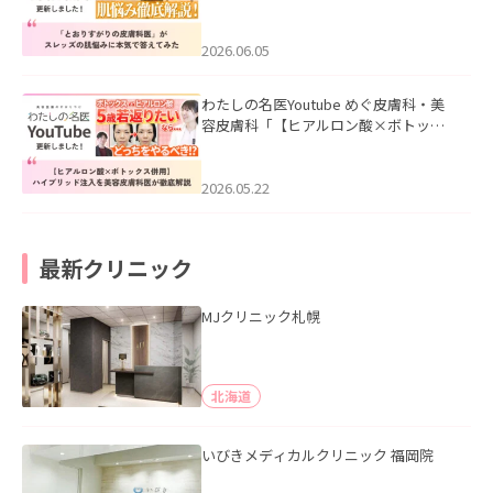
医”がスレッズの肌悩みに本気で答えて
みた」を公開いたしました。
2026.06.05
わたしの名医Youtube めぐ皮膚科・美
容皮膚科「【ヒアルロン酸×ボトック
ス併用】ハイブリッド注入を美容皮膚
科医が徹底解説」を公開いたしまし
た。
2026.05.22
最新クリニック
MJクリニック札幌
北海道
いびきメディカルクリニック 福岡院