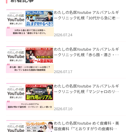
わたしの名医Youtube アルバアレルギ
ークリニック札幌「30代から急に老け
て見える男性へ｜医師が教える「最初
にやるべき3つ」」を公開いたしまし
た。
2026.07.24
わたしの名医Youtube アルバアレルギ
ークリニック札幌「赤ら顔・酒さ・ニ
キビ跡にVビームは効く？向いている赤
みを医師が徹底解説」を公開いたしま
した。
2026.07.17
わたしの名医Youtube アルバアレルギ
ークリニック札幌「マンジャロのリア
ル｜医師が明かす副作用・リバウン
ド・正しい使い方」を公開いたしまし
た。
2026.07.10
わたしの名医Youtube めぐ皮膚科・美
容皮膚科「”とおりすがりの皮膚科