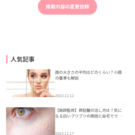
掲載内容の変更依頼
人気記事
顔の大きさの平均はどのくらい？小顔
の基準も解説
2023.12.12
【医師監修】稗粒腫の治し方は？気に
なる白いブツブツの原因と自宅ででき
るケアについて
2023.11.17