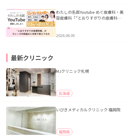
わたしの名医Youtube めぐ皮膚科・美
容皮膚科「”とおりすがりの皮膚科
医”がスレッズの肌悩みに本気で答えて
みた」を公開いたしました。
2026.06.05
最新クリニック
MJクリニック札幌
北海道
いびきメディカルクリニック 福岡院
福岡県