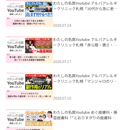
わたしの名医Youtube アルバアレルギ
ークリニック札幌「30代から急に老け
て見える男性へ｜医師が教える「最初
にやるべき3つ」」を公開いたしまし
た。
2026.07.24
わたしの名医Youtube アルバアレルギ
ークリニック札幌「赤ら顔・酒さ・ニ
キビ跡にVビームは効く？向いている赤
みを医師が徹底解説」を公開いたしま
した。
2026.07.17
わたしの名医Youtube アルバアレルギ
ークリニック札幌「マンジャロのリア
ル｜医師が明かす副作用・リバウン
ド・正しい使い方」を公開いたしまし
た。
2026.07.10
わたしの名医Youtube めぐ皮膚科・美
容皮膚科「”とおりすがりの皮膚科
医”がスレッズの肌悩みに本気で答えて
みた」を公開いたしました。