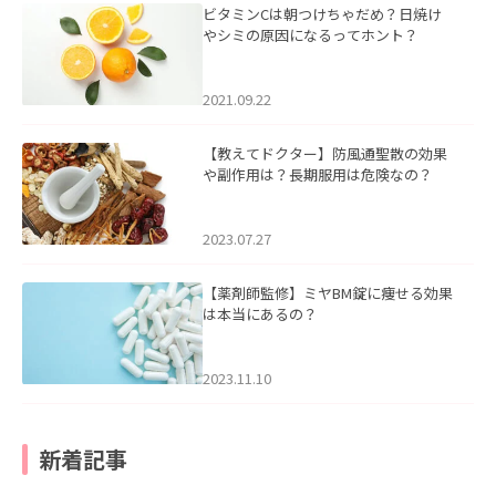
ビタミンCは朝つけちゃだめ？日焼け
やシミの原因になるってホント？
2021.09.22
【教えてドクター】防風通聖散の効果
や副作用は？長期服用は危険なの？
2023.07.27
【薬剤師監修】ミヤBM錠に痩せる効果
は本当にあるの？
2023.11.10
新着記事