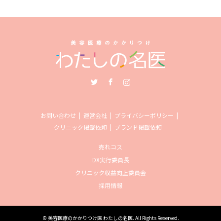
Twitter
Facebook
Instagram
お問い合わせ
運営会社
プライバシーポリシー
クリニック掲載依頼
ブランド掲載依頼
売れコス
DX実行委員長
クリニック収益向上委員会
採用情報
©
美容医療のかかりつけ医 わたしの名医
. All Rights Reserved.