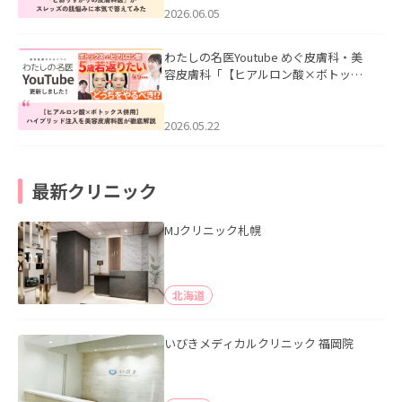
2026.06.05
わたしの名医Youtube めぐ皮膚科・美
容皮膚科「【ヒアルロン酸×ボトック
ス併用】ハイブリッド注入を美容皮膚
科医が徹底解説」を公開いたしまし
た。
2026.05.22
最新クリニック
MJクリニック札幌
北海道
いびきメディカルクリニック 福岡院