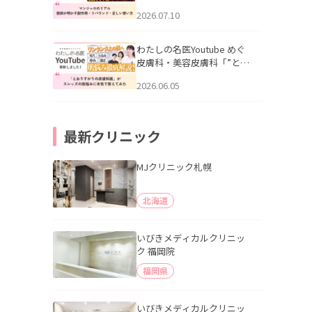
幌「マンジャロのリアル｜
2026.07.10
医師が明かす副作用・リバ
ウンド・正しい使い方」を
公開いたしました。
わたしの名医Youtube めぐ
皮膚科・美容皮膚科「”とお
りすがりの皮膚科医”がスレ
2026.06.05
ッズの肌悩みに本気で答え
てみた」を公開いたしまし
た。
最新クリニック
MJクリニック札幌
北海道
いびきメディカルクリニッ
ク 福岡院
福岡県
いびきメディカルクリニッ