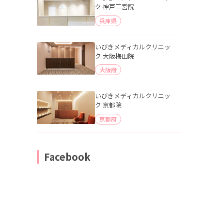
ク 神戸三宮院
兵庫県
いびきメディカルクリニッ
ク 大阪梅田院
大阪府
いびきメディカルクリニッ
ク 京都院
京都府
Facebook