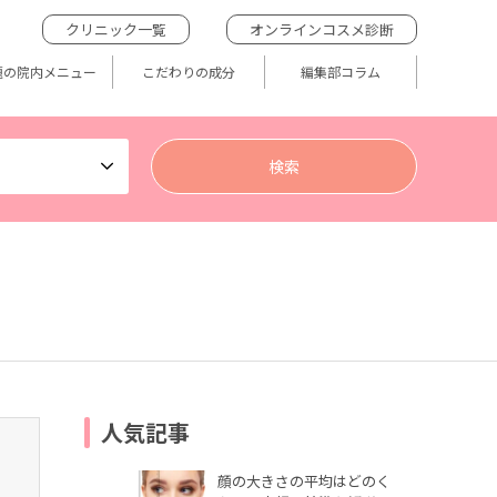
クリニック一覧
オンラインコスメ診断
題の院内メニュー
こだわりの成分
編集部コラム
人気記事
顔の大きさの平均はどのく