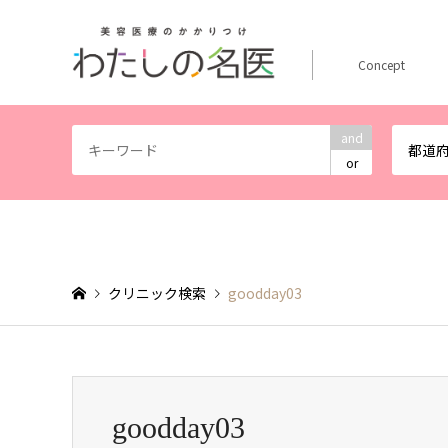
Concept
and
都道
or
クリニック検索
goodday03
goodday03