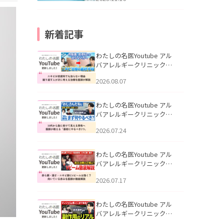
新着記事
わたしの名医Youtube アル
バアレルギークリニック札
幌「ニキビが皮膚科でも治
2026.08.07
らない理由｜繰り返す人が
次に考える治療を医師が解
説」を公開いたしました。
わたしの名医Youtube アル
バアレルギークリニック札
幌「30代から急に老けて見
2026.07.24
える男性へ｜医師が教える
「最初にやるべき3つ」」を
公開いたしました。
わたしの名医Youtube アル
バアレルギークリニック札
幌「赤ら顔・酒さ・ニキビ
2026.07.17
跡にVビームは効く？向いて
いる赤みを医師が徹底解
説」を公開いたしました。
わたしの名医Youtube アル
バアレルギークリニック札