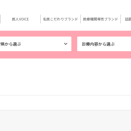
医人VOICE
名医こだわりブランド
医療機関専売ブランド
話
府県から選ぶ
診療内容から選ぶ