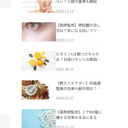
らい？小顔の基準も解説
2023.12.12
【医師監修】稗粒腫の治し
方は？気になる白いブツブ
ツの原因と自宅でできるケ
2023.11.17
アについて
ビタミンCは朝つけちゃだ
め？日焼けやシミの原因に
なるってホント？
2021.09.22
【教えてドクター】防風通
聖散の効果や副作用は？長
期服用は危険なの？
2023.07.27
【薬剤師監修】ミヤBM錠に
痩せる効果は本当にある
の？
2023.11.10