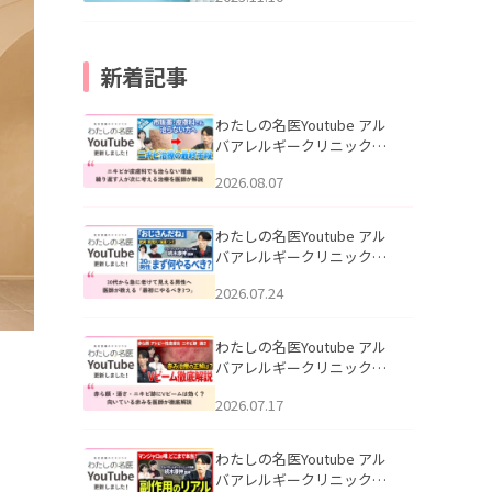
新着記事
わたしの名医Youtube アル
バアレルギークリニック札
幌「ニキビが皮膚科でも治
2026.08.07
らない理由｜繰り返す人が
次に考える治療を医師が解
説」を公開いたしました。
わたしの名医Youtube アル
バアレルギークリニック札
幌「30代から急に老けて見
2026.07.24
える男性へ｜医師が教える
「最初にやるべき3つ」」を
公開いたしました。
わたしの名医Youtube アル
バアレルギークリニック札
幌「赤ら顔・酒さ・ニキビ
2026.07.17
跡にVビームは効く？向いて
いる赤みを医師が徹底解
説」を公開いたしました。
わたしの名医Youtube アル
バアレルギークリニック札