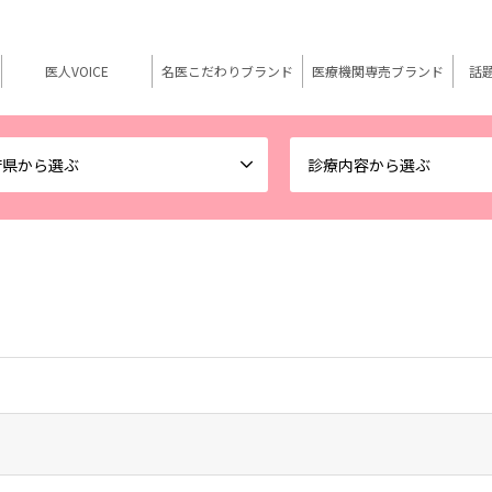
医人VOICE
名医こだわりブランド
医療機関専売ブランド
話
府県から選ぶ
診療内容から選ぶ