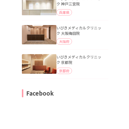
ク 神戸三宮院
兵庫県
いびきメディカルクリニッ
ク 大阪梅田院
大阪府
いびきメディカルクリニッ
ク 京都院
京都府
Facebook