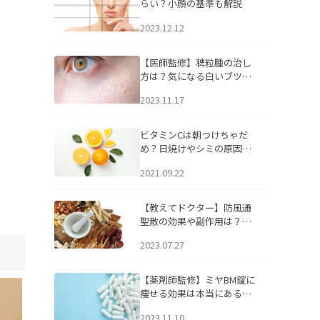
らい？小顔の基準も解説
2023.12.12
【医師監修】稗粒腫の治し
方は？気になる白いブツブ
ツの原因と自宅でできるケ
2023.11.17
アについて
ビタミンCは朝つけちゃだ
め？日焼けやシミの原因に
なるってホント？
2021.09.22
【教えてドクター】防風通
聖散の効果や副作用は？長
期服用は危険なの？
2023.07.27
【薬剤師監修】ミヤBM錠に
痩せる効果は本当にある
の？
2023.11.10