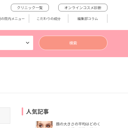
クリニック一覧
オンラインコスメ診断
題の院内メニュー
こだわりの成分
編集部コラム
人気記事
顔の大きさの平均はどのく