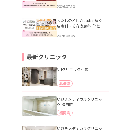
幌「マンジャロのリアル｜
2026.07.10
医師が明かす副作用・リバ
ウンド・正しい使い方」を
公開いたしました。
わたしの名医Youtube めぐ
皮膚科・美容皮膚科「”とお
りすがりの皮膚科医”がスレ
2026.06.05
ッズの肌悩みに本気で答え
てみた」を公開いたしまし
た。
最新クリニック
MJクリニック札幌
北海道
いびきメディカルクリニッ
ク 福岡院
福岡県
いびきメディカルクリニッ