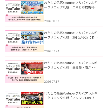
わたしの名医Youtube アルバアレルギ
ークリニック札幌「ニキビが皮膚科で
も治らない理由｜繰り返す人が次に考
える治療を医師が解説」を公開いたし
ました。
2026.08.07
わたしの名医Youtube アルバアレルギ
ークリニック札幌「30代から急に老け
て見える男性へ｜医師が教える「最初
にやるべき3つ」」を公開いたしまし
た。
2026.07.24
わたしの名医Youtube アルバアレルギ
ークリニック札幌「赤ら顔・酒さ・ニ
キビ跡にVビームは効く？向いている赤
みを医師が徹底解説」を公開いたしま
した。
2026.07.17
わたしの名医Youtube アルバアレルギ
ークリニック札幌「マンジャロのリア
ル｜医師が明かす副作用・リバウン
ド・正しい使い方」を公開いたしまし