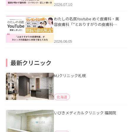
た。
2026.07.10
わたしの名医Youtube めぐ皮膚科・美
容皮膚科「”とおりすがりの皮膚科
医”がスレッズの肌悩みに本気で答えて
みた」を公開いたしました。
2026.06.05
最新クリニック
MJクリニック札幌
北海道
いびきメディカルクリニック 福岡院