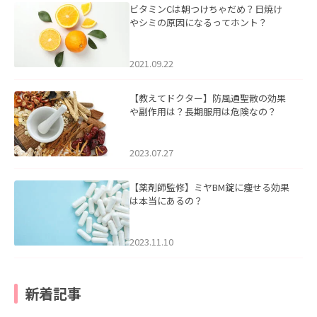
ビタミンCは朝つけちゃだめ？日焼け
やシミの原因になるってホント？
2021.09.22
【教えてドクター】防風通聖散の効果
や副作用は？長期服用は危険なの？
2023.07.27
【薬剤師監修】ミヤBM錠に痩せる効果
は本当にあるの？
2023.11.10
新着記事