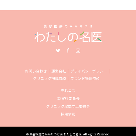
Twitter
Facebook
Instagram
お問い合わせ
運営会社
プライバシーポリシー
クリニック掲載依頼
ブランド掲載依頼
売れコス
DX実行委員長
クリニック収益向上委員会
採用情報
©
美容医療のかかりつけ医 わたしの名医
. All Rights Reserved.