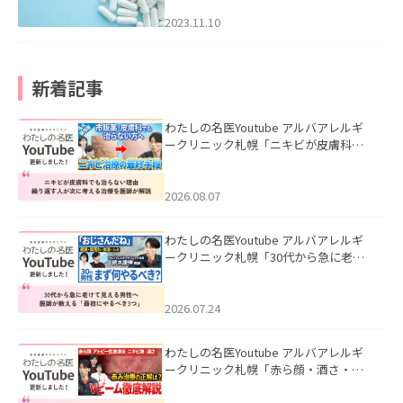
2023.11.10
新着記事
わたしの名医Youtube アルバアレルギ
ークリニック札幌「ニキビが皮膚科で
も治らない理由｜繰り返す人が次に考
える治療を医師が解説」を公開いたし
ました。
2026.08.07
わたしの名医Youtube アルバアレルギ
ークリニック札幌「30代から急に老け
て見える男性へ｜医師が教える「最初
にやるべき3つ」」を公開いたしまし
た。
2026.07.24
わたしの名医Youtube アルバアレルギ
ークリニック札幌「赤ら顔・酒さ・ニ
キビ跡にVビームは効く？向いている赤