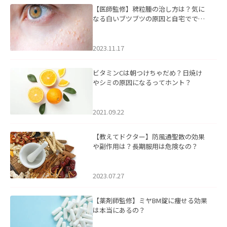
【医師監修】稗粒腫の治し方は？気に
なる白いブツブツの原因と自宅ででき
るケアについて
2023.11.17
ビタミンCは朝つけちゃだめ？日焼け
やシミの原因になるってホント？
2021.09.22
【教えてドクター】防風通聖散の効果
や副作用は？長期服用は危険なの？
2023.07.27
【薬剤師監修】ミヤBM錠に痩せる効果
は本当にあるの？