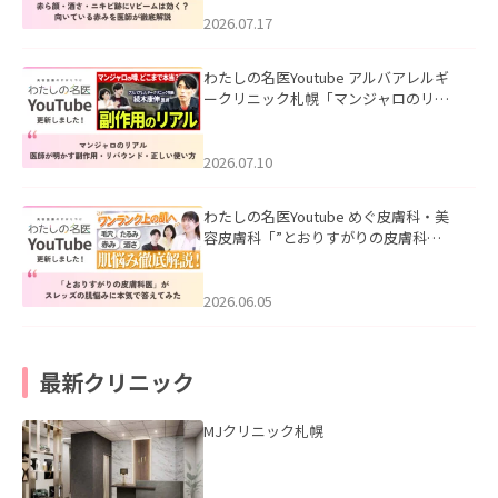
みを医師が徹底解説」を公開いたしま
した。
2026.07.17
わたしの名医Youtube アルバアレルギ
ークリニック札幌「マンジャロのリア
ル｜医師が明かす副作用・リバウン
ド・正しい使い方」を公開いたしまし
た。
2026.07.10
わたしの名医Youtube めぐ皮膚科・美
容皮膚科「”とおりすがりの皮膚科
医”がスレッズの肌悩みに本気で答えて
みた」を公開いたしました。
2026.06.05
最新クリニック
MJクリニック札幌