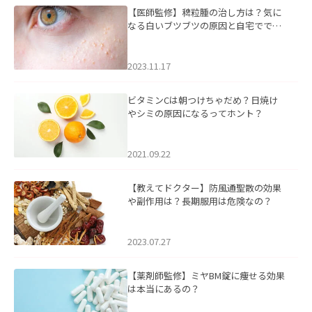
【医師監修】稗粒腫の治し方は？気に
なる白いブツブツの原因と自宅ででき
るケアについて
2023.11.17
ビタミンCは朝つけちゃだめ？日焼け
やシミの原因になるってホント？
2021.09.22
【教えてドクター】防風通聖散の効果
や副作用は？長期服用は危険なの？
2023.07.27
【薬剤師監修】ミヤBM錠に痩せる効果
は本当にあるの？