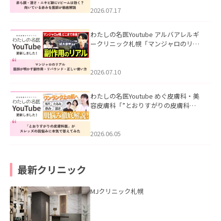
みを医師が徹底解説」を公開いたしま
した。
2026.07.17
わたしの名医Youtube アルバアレルギ
ークリニック札幌「マンジャロのリア
ル｜医師が明かす副作用・リバウン
ド・正しい使い方」を公開いたしまし
た。
2026.07.10
わたしの名医Youtube めぐ皮膚科・美
容皮膚科「”とおりすがりの皮膚科
医”がスレッズの肌悩みに本気で答えて
みた」を公開いたしました。
2026.06.05
最新クリニック
MJクリニック札幌