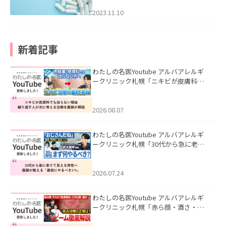
2023.11.10
新着記事
わたしの名医Youtube アルバアレルギ
ークリニック札幌「ニキビが皮膚科で
も治らない理由｜繰り返す人が次に考
える治療を医師が解説」を公開いたし
ました。
2026.08.07
わたしの名医Youtube アルバアレルギ
ークリニック札幌「30代から急に老け
て見える男性へ｜医師が教える「最初
にやるべき3つ」」を公開いたしまし
た。
2026.07.24
わたしの名医Youtube アルバアレルギ
ークリニック札幌「赤ら顔・酒さ・ニ
キビ跡にVビームは効く？向いている赤