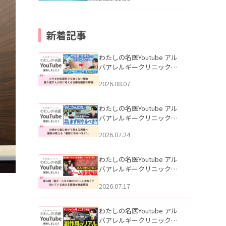
新着記事
わたしの名医Youtube アル
バアレルギークリニック札
幌「ニキビが皮膚科でも治
2026.08.07
らない理由｜繰り返す人が
次に考える治療を医師が解
説」を公開いたしました。
わたしの名医Youtube アル
バアレルギークリニック札
幌「30代から急に老けて見
2026.07.24
える男性へ｜医師が教える
「最初にやるべき3つ」」を
公開いたしました。
わたしの名医Youtube アル
バアレルギークリニック札
幌「赤ら顔・酒さ・ニキビ
2026.07.17
跡にVビームは効く？向いて
いる赤みを医師が徹底解
説」を公開いたしました。
わたしの名医Youtube アル
バアレルギークリニック札