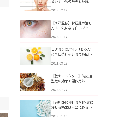
らい？小顔の基準も解説
2023.12.12
【医師監修】稗粒腫の治し
方は？気になる白いブツブ
ツの原因と自宅でできるケ
2023.11.17
アについて
ビタミンCは朝つけちゃだ
め？日焼けやシミの原因に
なるってホント？
2021.09.22
【教えてドクター】防風通
聖散の効果や副作用は？長
期服用は危険なの？
2023.07.27
【薬剤師監修】ミヤBM錠に
痩せる効果は本当にある
の？
2023.11.10