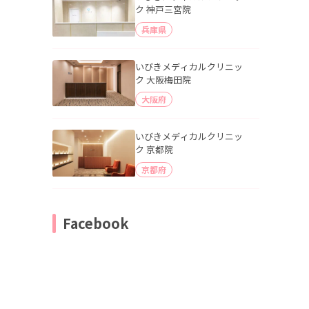
ク 神戸三宮院
兵庫県
いびきメディカルクリニッ
ク 大阪梅田院
大阪府
いびきメディカルクリニッ
ク 京都院
京都府
Facebook