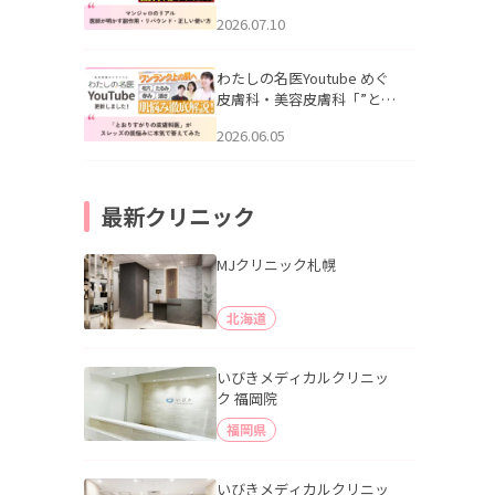
幌「マンジャロのリアル｜
2026.07.10
医師が明かす副作用・リバ
ウンド・正しい使い方」を
公開いたしました。
わたしの名医Youtube めぐ
皮膚科・美容皮膚科「”とお
りすがりの皮膚科医”がスレ
2026.06.05
ッズの肌悩みに本気で答え
てみた」を公開いたしまし
た。
最新クリニック
MJクリニック札幌
北海道
いびきメディカルクリニッ
ク 福岡院
福岡県
いびきメディカルクリニッ