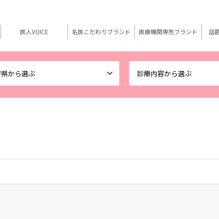
医人VOICE
名医こだわりブランド
医療機関専売ブランド
話
府県から選ぶ
診療内容から選ぶ