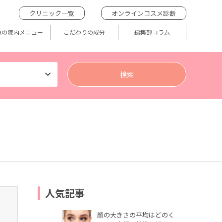
クリニック一覧
オンラインコスメ診断
題の院内メニュー
こだわりの成分
編集部コラム
人気記事
顔の大きさの平均はどのく