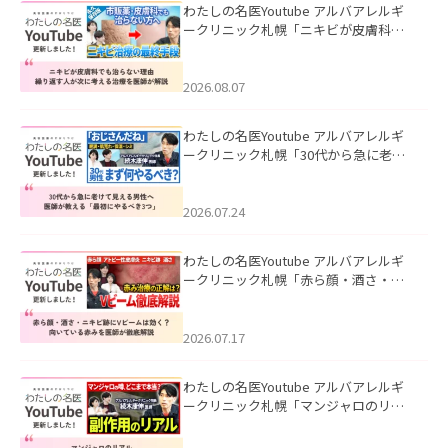
わたしの名医Youtube アルバアレルギ
ークリニック札幌「ニキビが皮膚科で
も治らない理由｜繰り返す人が次に考
える治療を医師が解説」を公開いたし
ました。
2026.08.07
わたしの名医Youtube アルバアレルギ
ークリニック札幌「30代から急に老け
て見える男性へ｜医師が教える「最初
にやるべき3つ」」を公開いたしまし
た。
2026.07.24
わたしの名医Youtube アルバアレルギ
ークリニック札幌「赤ら顔・酒さ・ニ
キビ跡にVビームは効く？向いている赤
みを医師が徹底解説」を公開いたしま
した。
2026.07.17
わたしの名医Youtube アルバアレルギ
ークリニック札幌「マンジャロのリア
ル｜医師が明かす副作用・リバウン
ド・正しい使い方」を公開いたしまし