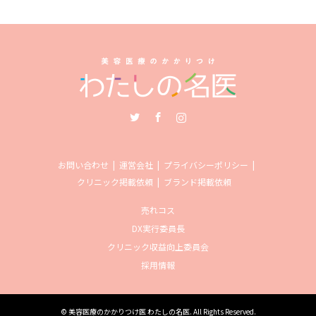
Twitter
Facebook
Instagram
お問い合わせ
運営会社
プライバシーポリシー
クリニック掲載依頼
ブランド掲載依頼
売れコス
DX実行委員長
クリニック収益向上委員会
採用情報
©
美容医療のかかりつけ医 わたしの名医
. All Rights Reserved.