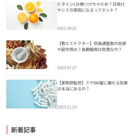
ビタミンCは朝つけちゃだめ？日焼け
やシミの原因になるってホント？
2021.09.22
【教えてドクター】防風通聖散の効果
や副作用は？長期服用は危険なの？
2023.07.27
【薬剤師監修】ミヤBM錠に痩せる効果
は本当にあるの？
2023.11.10
新着記事