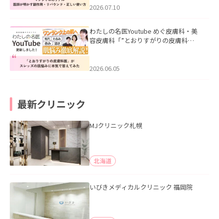
た。
2026.07.10
わたしの名医Youtube めぐ皮膚科・美
容皮膚科「”とおりすがりの皮膚科
医”がスレッズの肌悩みに本気で答えて
みた」を公開いたしました。
2026.06.05
最新クリニック
MJクリニック札幌
北海道
いびきメディカルクリニック 福岡院